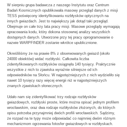
W sierpniu grupa badawcza z naszego Instytutu oraz Centrum
Badań Kosmicznych opublikowała masowy przegląd danych z misji
TESS poświęcony identyfikowaniu rozbłysków optycznych na
innych gwiazdach. Jest to największy jak dotąd taki przegląd.
Obejmuje on całe trzy lata pracy misji. Masowe przeglądy wymagają
opracowania kodu, który dokona stosownej analizy wszystkich
dostępnych danych. Utworzone przy tej pracy oprogramowanie o
nazwie WARPFINDER zostanie wkrótce upublicznione.
Określiliśmy że na prawie 8% z obserwowanych gwiazd (około
24000 obiektów) widać rozbłyski. Całkowita liczba
zidentyfikowanych rozbłysków osiągnęła 140 tysięcy. Praktycznie
wszystkie z nich to zjawiska wyraźnie silniejsze od ich
odpowiedników na Słońcu. W najpotężniejszych z nich wydzieliło się
nawet 10 tysięcy razy więcej energii niż w najpotężniejszych
znanych zjawiskach słonecznych.
Udało nam się zidentyfikować trzy rodzaje rozbłysków
gwiazdowych, rozbłyski proste, które można opisać jednym profilem
wrocławskim, oraz dwa rodzaje rozbłysków złożonych, do których
opisu potrzeba przynajmniej dwóch profili wrocławskich. Sądzimy,
że rozpad na te typy może odpowiadać co najmniej dwóm różnym
mechanizmom ogrzewania fotosfer gwiazdowych w rozbłyskach.