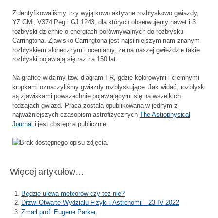
Zidentyfikowaliśmy trzy wyjątkowo aktywne rozbłyskowo gwiazdy,
YZ CMi, V374 Peg i GJ 1243, dla których obserwujemy nawet i 3
rozbłyski dziennie o energiach porównywalnych do rozbłysku
Carringtona. Zjawisko Carringtona jest najsilniejszym nam znanym
rozbłyskiem słonecznym i oceniamy, że na naszej gwieździe takie
rozbłyski pojawiają się raz na 150 lat.
Na grafice widzimy tzw. diagram HR, gdzie kolorowymi i ciemnymi
kropkami oznaczyliśmy gwiazdy rozbłyskujące. Jak widać, rozbłyski
są zjawiskami powszechnie pojawiającymi się na wszelkich
rodzajach gwiazd. Praca została opublikowana w jednym z
najważniejszych czasopism astrofizycznych
The Astrophysical
Journal
i jest dostępna publicznie.
Więcej artykułów…
Będzie ulewa meteorów czy też nie?
Drzwi Otwarte Wydziału Fizyki i Astronomii - 23 IV 2022
Zmarł prof. Eugene Parker