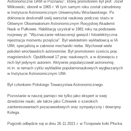
Astronomiczne UAM w Poznaniu", której promotorem był prof. Józef
Witkowski, obronił w 1965 r. W tym samym roku został zatrudniony
w Instytucie Astronomicznym Uniwersytetu Wrocławskiego. Po
doktoracie doskonalił swój warsztat naukowy podczas stażu w
Głównym Obserwatorium Astronomicznym Rosyjskiej Akademii
Nauk w Pułkowie. Habilitację uzyskał w 1981 roku na podstawie
rozprawy pt. "Wyznaczanie rektascensji gwiazd i fotoelektryczna
rejestracja momentu przejścia". Był wieloletnim wykładowcą w IA
UWr, specjalistą w zakresie mechaniki nieba. Wychował wiele
pokoleń wrocławskich astronomów. Był promotorem sześciu prac
magisterskich. Opublikował 17 prac naukowych, a w dziewięciu z
nich był jedynym autorem. Aktywnie popularyzował astronomię,
m.in. w ramach cyklu wykładów popularnonaukowych wygłaszanych
w Instytucie Astronomicznym UWr.
Był członkiem Polskiego Towarzystwa Astronomicznego.
Pozostanie w naszej pamięci nie tylko jako ekspert w swej
dziedzinie nauki, ale także jako Człowiek o szerokich
zainteresowaniach pozazawodowych oraz sympatyczny i dowcipny
Kolega.
Pogrzeb odbędzie się w dniu 26.11.2021 r. w Trzepowie koło Płocka.