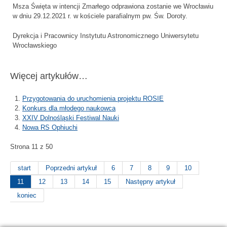
Msza Święta w intencji Zmarłego odprawiona zostanie we Wrocławiu
w dniu 29.12.2021 r. w kościele parafialnym pw. Św. Doroty.
Dyrekcja i Pracownicy Instytutu Astronomicznego Uniwersytetu
Wrocławskiego
Więcej artykułów…
Przygotowania do uruchomienia projektu ROSIE
Konkurs dla młodego naukowca
XXIV Dolnośląski Festiwal Nauki
Nowa RS Ophiuchi
Strona 11 z 50
start
Poprzedni artykuł
6
7
8
9
10
11
12
13
14
15
Następny artykuł
koniec