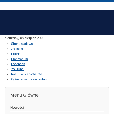
Saturday, 08 sierpień 2026
Strona startowa
Zakładki
Poczta
Planetarium
Facebook
YouTube
Rekrutacja 2023/2024
Ogłoszenia dla studentów
Menu Główne
Nowości