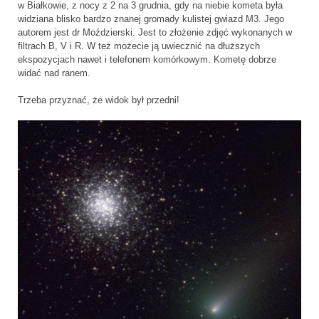
w Białkowie, z nocy z 2 na 3 grudnia, gdy na niebie kometa była
widziana blisko bardzo znanej gromady kulistej gwiazd M3. Jego
autorem jest dr Moździerski. Jest to złożenie zdjęć wykonanych w
filtrach B, V i R. W też możecie ją uwiecznić na dłuższych
ekspozycjach nawet i telefonem komórkowym. Kometę dobrze
widać nad ranem.
Trzeba przyznać, że widok był przedni!