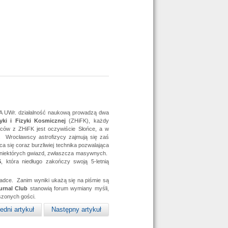
IA UWr. działalność naukową prowadzą dwa
zyki i Fizyki Kosmicznej
(ZHiFK), każdy
ców z ZHiFK jest oczywiście Słońce, a w
. Wrocławscy astrofizycy zajmują się zaś
ąca się coraz burzliwiej technika pozwalająca
i niektórych gwiazd, zwłaszcza masywnych.
S
, która niedługo zakończy swoją 5-letnią
adce. Zanim wyniki ukażą się na piśmie są
urnal Club
stanowią forum wymiany myśli,
szonych gości.
edni artykuł
Następny artykuł