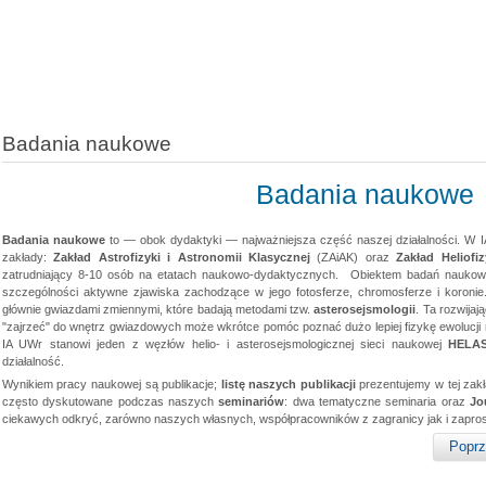
Badania naukowe
Badania naukowe
Badania naukowe
to — obok dydaktyki — najważniejsza część naszej działalności. W 
zakłady:
Zakład Astrofizyki i Astronomii Klasycznej
(ZAiAK) oraz
Zakład Heliofi
zatrudniający 8-10 osób na etatach naukowo-dydaktycznych. Obiektem badań naukow
szczególności aktywne zjawiska zachodzące w jego fotosferze, chromosferze i koronie
głównie gwiazdami zmiennymi, które badają metodami tzw.
asterosejsmologii
. Ta rozwijaj
"zajrzeć" do wnętrz gwiazdowych może wkrótce pomóc poznać dużo lepiej fizykę ewolucj
IA UWr stanowi jeden z węzłów helio- i asterosejsmologicznej sieci naukowej
HELA
działalność.
Wynikiem pracy naukowej są publikacje;
listę naszych publikacji
prezentujemy w tej zakł
często dyskutowane podczas naszych
seminariów
: dwa tematyczne seminaria oraz
Jo
ciekawych odkryć, zarówno naszych własnych, współpracowników z zagranicy jak i zapro
Poprz