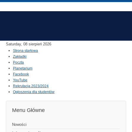
Saturday, 08 sierpień 2026
Strona startowa
Zakładki
Poczta
Planetarium
Facebook
YouTube
Rekrutacja 2023/2024
Ogłoszenia dla studentów
Menu Główne
Nowości