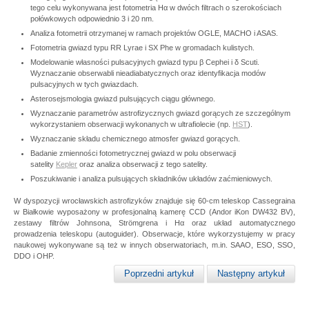
tego celu wykonywana jest fotometria Hα w dwóch filtrach o szerokościach
połówkowych odpowiednio 3 i 20 nm.
Analiza fotometrii otrzymanej w ramach projektów OGLE, MACHO i ASAS.
Fotometria gwiazd typu RR Lyrae i SX Phe w gromadach kulistych.
Modelowanie własności pulsacyjnych gwiazd typu β Cephei i δ Scuti.
Wyznaczanie obserwabli nieadiabatycznych oraz identyfikacja modów
pulsacyjnych w tych gwiazdach.
Asterosejsmologia gwiazd pulsujących ciągu głównego.
Wyznaczanie parametrów astrofizycznych gwiazd gorących ze szczególnym
wykorzystaniem obserwacji wykonanych w ultrafiolecie (np.
HST
).
Wyznaczanie składu chemicznego atmosfer gwiazd gorących.
Badanie zmienności fotometrycznej gwiazd w polu obserwacji
satelity
Kepler
oraz analiza obserwacji z tego satelity.
Poszukiwanie i analiza pulsujących składników układów zaćmieniowych.
W dyspozycji wrocławskich astrofizyków znajduje się 60-cm teleskop Cassegraina
w Białkowie wyposażony w profesjonalną kamerę CCD (Andor iKon DW432 BV),
zestawy filtrów Johnsona, Strömgrena i Hα oraz układ automatycznego
prowadzenia teleskopu (autoguider). Obserwacje, które wykorzystujemy w pracy
naukowej wykonywane są też w innych obserwatoriach, m.in. SAAO, ESO, SSO,
DDO i OHP.
Poprzedni artykuł
Następny artykuł