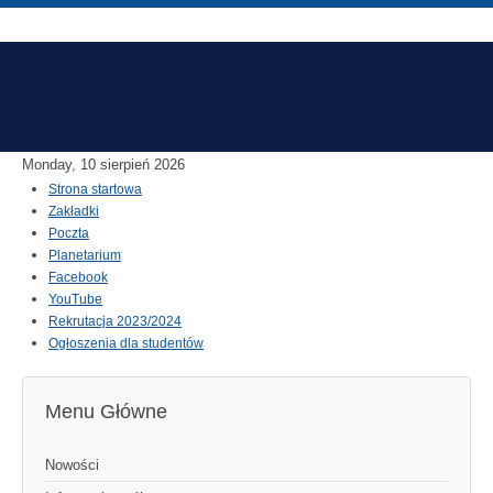
Monday, 10 sierpień 2026
Strona startowa
Zakładki
Poczta
Planetarium
Facebook
YouTube
Rekrutacja 2023/2024
Ogłoszenia dla studentów
Menu Główne
Nowości