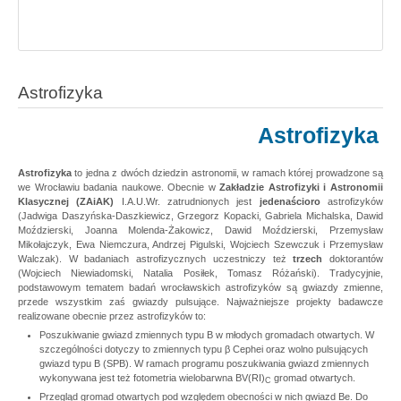
Astrofizyka
Astrofizyka
Astrofizyka
to jedna z dwóch dziedzin astronomii, w ramach której prowadzone są
we Wrocławiu badania naukowe. Obecnie w
Zakładzie Astrofizyki i Astronomii
Klasycznej (ZAiAK)
I.A.U.Wr. zatrudnionych jest
jedenaścioro
astrofizyków
(Jadwiga Daszyńska-Daszkiewicz, Grzegorz Kopacki, Gabriela Michalska, Dawid
Moździerski, Joanna Molenda-Żakowicz, Dawid Moździerski, Przemysław
Mikołajczyk, Ewa Niemczura, Andrzej Pigulski, Wojciech Szewczuk i Przemysław
Walczak). W badaniach astrofizycznych uczestniczy też
trzech
doktorantów
(Wojciech Niewiadomski, Natalia Posiłek, Tomasz Różański). Tradycyjnie,
podstawowym tematem badań wrocławskich astrofizyków są gwiazdy zmienne,
przede wszystkim zaś gwiazdy pulsujące. Najważniejsze projekty badawcze
realizowane obecnie przez astrofizyków to:
Poszukiwanie gwiazd zmiennych typu B w młodych gromadach otwartych. W
szczególności dotyczy to zmiennych typu β Cephei oraz wolno pulsujących
gwiazd typu B (SPB). W ramach programu poszukiwania gwiazd zmiennych
wykonywana jest też fotometria wielobarwna BV(RI)
gromad otwartych.
C
Przegląd gromad otwartych pod względem obecności w nich gwiazd Be. Do