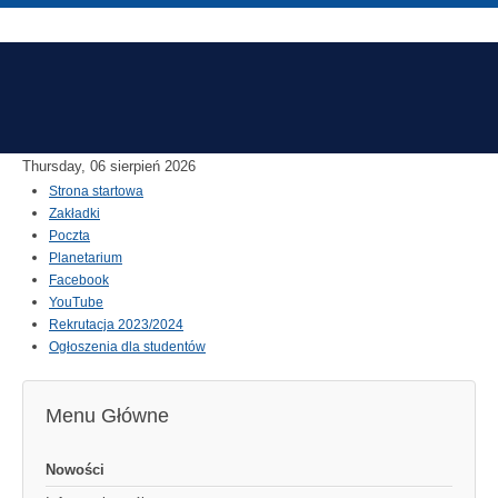
Thursday, 06 sierpień 2026
Strona startowa
Zakładki
Poczta
Planetarium
Facebook
YouTube
Rekrutacja 2023/2024
Ogłoszenia dla studentów
Menu Główne
Nowości