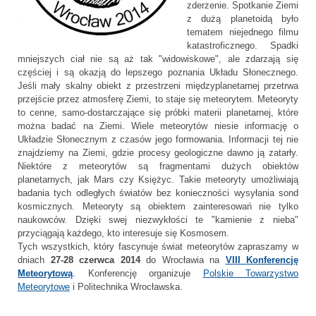
zderzenie. Spotkanie Ziemi
z dużą planetoidą było
tematem niejednego filmu
katastroficznego. Spadki
mniejszych ciał nie są aż tak "widowiskowe", ale zdarzają się
częściej i są okazją do lepszego poznania Układu Słonecznego.
Jeśli mały skalny obiekt z przestrzeni międzyplanetarnej przetrwa
przejście przez atmosferę Ziemi, to staje się meteorytem. Meteoryty
to cenne, samo-dostarczające się próbki materii planetarnej, które
można badać na Ziemi. Wiele meteorytów niesie informację o
Układzie Słonecznym z czasów jego formowania. Informacji tej nie
znajdziemy na Ziemi, gdzie procesy geologiczne dawno ją zatarły.
Niektóre z meteorytów są fragmentami dużych obiektów
planetarnych, jak Mars czy Księżyc. Takie meteoryty umożliwiają
badania tych odległych światów bez konieczności wysyłania sond
kosmicznych. Meteoryty są obiektem zainteresowań nie tylko
naukowców. Dzięki swej niezwykłości te "kamienie z nieba"
przyciągają każdego, kto interesuje się Kosmosem.
Tych wszystkich, który fascynuje świat meteorytów zapraszamy w
dniach
27-28 czerwca 2014
do Wrocławia na
VIII Konferencję
Meteorytową
. Konferencję organizuje
Polskie Towarzystwo
Meteorytowe
i Politechnika Wrocławska.