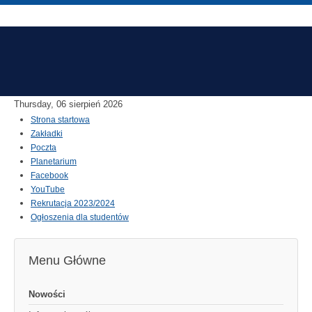
Thursday, 06 sierpień 2026
Strona startowa
Zakładki
Poczta
Planetarium
Facebook
YouTube
Rekrutacja 2023/2024
Ogłoszenia dla studentów
Menu Główne
Nowości