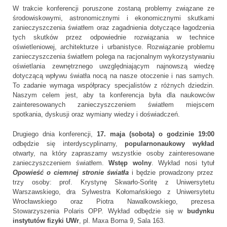
W trakcie konferencji poruszone zostaną problemy związane ze
środowiskowymi, astronomicznymi i ekonomicznymi skutkami
zanieczyszczenia światłem oraz zagadnienia dotyczące łagodzenia
tych skutków przez odpowiednie rozwiązania w technice
oświetleniowej, architekturze i urbanistyce. Rozwiązanie problemu
zanieczyszczenia światłem polega na racjonalnym wykorzystywaniu
oświetlania zewnętrznego uwzględniającym najnowszą wiedzę
dotyczącą wpływu światła nocą na nasze otoczenie i nas samych.
To zadanie wymaga współpracy specjalistów z różnych dziedzin.
Naszym celem jest, aby ta konferencja była dla naukowców
zainteresowanych zanieczyszczeniem światłem miejscem
spotkania, dyskusji oraz wymiany wiedzy i doświadczeń.
Drugiego dnia konferencji,
17. maja (sobota) o godzinie 19:00
odbędzie się interdyscyplinarny,
popularnonaukowy wykład
otwarty, na który zapraszamy wszystkie osoby zainteresowane
zanieczyszczeniem światłem.
Wstęp wolny
. Wykład nosi tytuł
Opowieść o ciemnej stronie światła
i będzie prowadzony przez
trzy osoby: prof. Krystynę Skwarło-Sońtę z Uniwersytetu
Warszawskiego, dra Sylwestra Kołomańskiego z Uniwersytetu
Wrocławskiego oraz Piotra Nawalkowskiego, prezesa
Stowarzyszenia Polaris OPP. Wykład odbędzie się w
budynku
instytutów fizyki UWr
, pl. Maxa Borna 9, Sala 163.