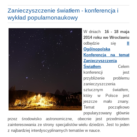
Zanieczyszczenie światłem - konferencja i
wykład popularnonaukowy
W dniach
16 - 18 maja
2014 roku we Wrocławiu
odbędzie się
II
Ogólnopolska
Konferencja na temat
Zanieczyszczenia
Światłem
. Celem
konferencji jest
przybliżenie problemu
zanieczyszczenia
sztucznym światłem,
który w Polsce jest
jeszcze mało znany.
Temat początkowo
popularyzowany głównie
przez środowisko astronomiczne, obecnie jest przedmiotem
zainteresowania ze strony specjalistów wielu dziedzin. Jest to jeden
z najbardziej interdyscyplinarnych tematów w nauce.