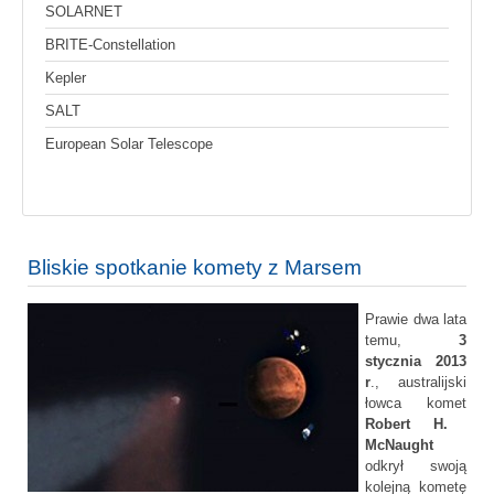
SOLARNET
BRITE-Constellation
Kepler
SALT
European Solar Telescope
Bliskie spotkanie komety z Marsem
Prawie dwa lata
temu,
3
stycznia 2013
r
., australijski
łowca komet
Robert H.
McNaught
odkrył swoją
kolejną kometę