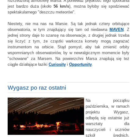
rozrzedzoną atmosferę Marsa. A ponieważ prędkość tego spotkania
jest bardzo duża (około
56 km/s
), można byłoby się spodziewać
spektakularnego "deszczu meteorów".
Niestety, nie ma nas na Marsie. Są tak jednak cztery orbitujące
obserwatoria, w tym znajdujący się tam od niedawna
MAVEN
. Z
jednej strony daje to szansę na obserwacje, z drugiej jednak trzeba
się liczyć z tym, że cząstki warkocza komety mogą zagrażać
instrumentom na orbicie. Stąd pomysł, aby tak zmienić orbity
wspomnianych obserwatoriów, by w newralgicznym momencie były
"schowane" za Marsem. Na powierzchni Marsa znajdują się też
ciągle działające łaziki
Curiosity
i
Opportunity
.
Wygasz po raz ostatni
Na początku
października, w ramach
projektu Wygasz,
odbędą się ostatnie już
warsztaty dla
nauczycieli i uczniów
szkół średnich,