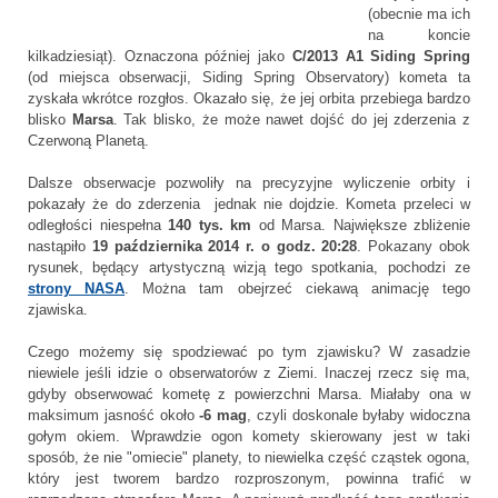
(obecnie ma ich
na koncie
kilkadziesiąt). Oznaczona później jako
C/2013 A1 Siding Spring
(od miejsca obserwacji, Siding Spring Observatory) kometa ta
zyskała wkrótce rozgłos. Okazało się, że jej orbita przebiega bardzo
blisko
Marsa
. Tak blisko, że może nawet dojść do jej zderzenia z
Czerwoną Planetą.
Dalsze obserwacje pozwoliły na precyzyjne wyliczenie orbity i
pokazały że do zderzenia jednak nie dojdzie. Kometa przeleci w
odległości niespełna
140 tys. km
od Marsa. Największe zbliżenie
nastąpiło
19 października 2014 r. o godz. 20:28
. Pokazany obok
rysunek, będący artystyczną wizją tego spotkania, pochodzi ze
strony NASA
. Można tam obejrzeć ciekawą animację tego
zjawiska.
Czego możemy się spodziewać po tym zjawisku? W zasadzie
niewiele jeśli idzie o obserwatorów z Ziemi. Inaczej rzecz się ma,
gdyby obserwować kometę z powierzchni Marsa. Miałaby ona w
maksimum jasność około
-6 mag
, czyli doskonale byłaby widoczna
gołym okiem. Wprawdzie ogon komety skierowany jest w taki
sposób, że nie "omiecie" planety, to niewielka część cząstek ogona,
który jest tworem bardzo rozproszonym, powinna trafić w