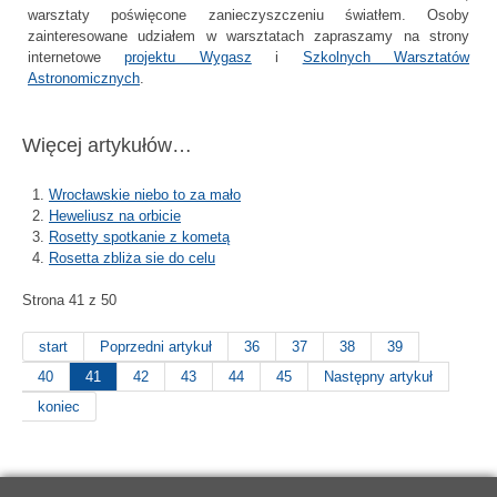
warsztaty poświęcone zanieczyszczeniu światłem. Osoby
zainteresowane udziałem w warsztatach zapraszamy na strony
internetowe
projektu Wygasz
i
Szkolnych Warsztatów
Astronomicznych
.
Więcej artykułów…
Wrocławskie niebo to za mało
Heweliusz na orbicie
Rosetty spotkanie z kometą
Rosetta zbliża sie do celu
Strona 41 z 50
start
Poprzedni artykuł
36
37
38
39
40
41
42
43
44
45
Następny artykuł
koniec