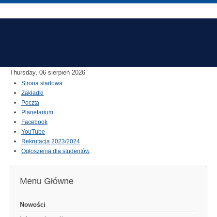
Thursday, 06 sierpień 2026
Strona startowa
Zakładki
Poczta
Planetarium
Facebook
YouTube
Rekrutacja 2023/2024
Ogłoszenia dla studentów
Menu Główne
Nowości