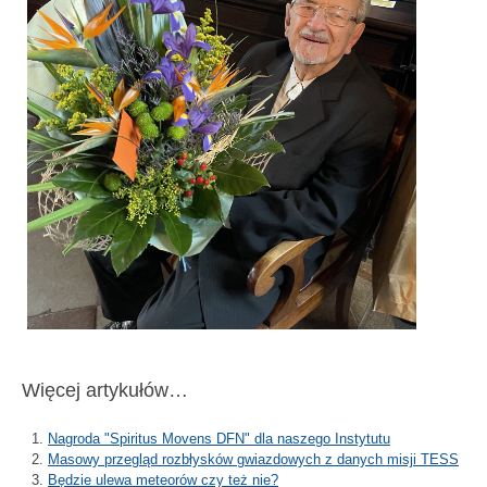
Więcej artykułów…
Nagroda "Spiritus Movens DFN" dla naszego Instytutu
Masowy przegląd rozbłysków gwiazdowych z danych misji TESS
Będzie ulewa meteorów czy też nie?