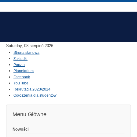
Saturday, 08 sierpień 2026
Strona startowa
Zakładki
Poczta
Planetarium
Facebook
YouTube
Rekrutacja 2023/2024
Ogłoszenia dla studentów
Menu Główne
Nowości