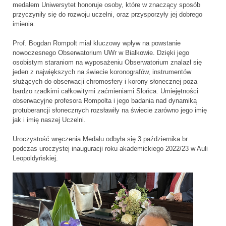
medalem Uniwersytet honoruje osoby, które w znaczący sposób
przyczyniły się do rozwoju uczelni, oraz przysporzyły jej dobrego
imienia.
Prof. Bogdan Rompolt miał kluczowy wpływ na powstanie
nowoczesnego Obserwatorium UWr w Białkowie. Dzięki jego
osobistym staraniom na wyposażeniu Obserwatorium znalazł się
jeden z największych na świecie koronografów, instrumentów
służących do obserwacji chromosfery i korony słonecznej poza
bardzo rzadkimi całkowitymi zaćmieniami Słońca. Umiejętności
obserwacyjne profesora Rompolta i jego badania nad dynamiką
protuberancji słonecznych rozsławiły na świecie zarówno jego imię
jak i imię naszej Uczelni.
Uroczystość wręczenia Medalu odbyła się 3 października br.
podczas uroczystej inauguracji roku akademickiego 2022/23 w Auli
Leopoldyńskiej.