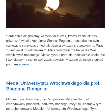
Serdecznie dziękujemy wszystkim z Was, którzy zechcieli nas
odwiedzić w dniu zaćmienia Słońca. Pogoda z początku nie była
całkowicie sprzyjające, jednak później okazała się znakomita. Wraz
z wrocławskim oddziałem PTMA spróbowaliśmy także dla Was
zrealizować transmisję. Nie wszystko nam się technicznie udało, ale
i tak cieszymy się że taki zapis powstał. Mozecie do niego sięgnąć
pod
tym adresem
.
Medal Uniwersytetu Wrocławskiego dla prof.
Bogdana Rompolta
Miło nam poinformować, że Pan profesor Bogdan Rompolt,
emerytowany pracownik naukowy naszego Instytutu, został w tym
roku uhonorowany Medalem Uniwersytetu Wrocławskiego. Tym