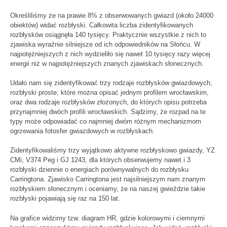
Określiliśmy że na prawie 8% z obserwowanych gwiazd (około 24000
obiektów) widać rozbłyski. Całkowita liczba zidentyfikowanych
rozbłysków osiągnęła 140 tysięcy. Praktycznie wszystkie z nich to
zjawiska wyraźnie silniejsze od ich odpowiedników na Słońcu. W
najpotężniejszych z nich wydzieliło się nawet 10 tysięcy razy więcej
energii niż w najpotężniejszych znanych zjawiskach słonecznych.
Udało nam się zidentyfikować trzy rodzaje rozbłysków gwiazdowych,
rozbłyski proste, które można opisać jednym profilem wrocławskim,
oraz dwa rodzaje rozbłysków złożonych, do których opisu potrzeba
przynajmniej dwóch profili wrocławskich. Sądzimy, że rozpad na te
typy może odpowiadać co najmniej dwóm różnym mechanizmom
ogrzewania fotosfer gwiazdowych w rozbłyskach.
Zidentyfikowaliśmy trzy wyjątkowo aktywne rozbłyskowo gwiazdy, YZ
CMi, V374 Peg i GJ 1243, dla których obserwujemy nawet i 3
rozbłyski dziennie o energiach porównywalnych do rozbłysku
Carringtona. Zjawisko Carringtona jest najsilniejszym nam znanym
rozbłyskiem słonecznym i oceniamy, że na naszej gwieździe takie
rozbłyski pojawiają się raz na 150 lat.
Na grafice widzimy tzw. diagram HR, gdzie kolorowymi i ciemnymi