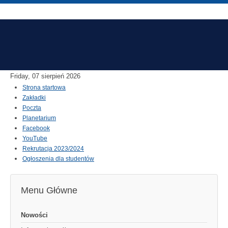
Friday, 07 sierpień 2026
Strona startowa
Zakładki
Poczta
Planetarium
Facebook
YouTube
Rekrutacja 2023/2024
Ogłoszenia dla studentów
Menu Główne
Nowości