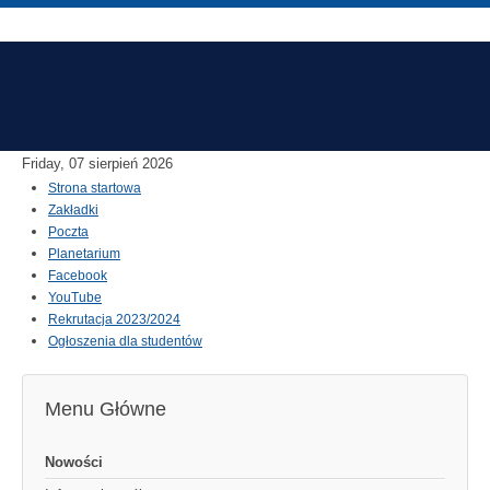
Friday, 07 sierpień 2026
Strona startowa
Zakładki
Poczta
Planetarium
Facebook
YouTube
Rekrutacja 2023/2024
Ogłoszenia dla studentów
Menu Główne
Nowości