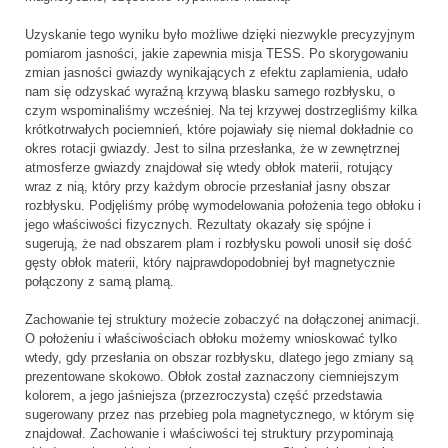
Uzyskanie tego wyniku było możliwe dzięki niezwykle precyzyjnym
pomiarom jasności, jakie zapewnia misja TESS. Po skorygowaniu
zmian jasności gwiazdy wynikających z efektu zaplamienia, udało
nam się odzyskać wyraźną krzywą blasku samego rozbłysku, o
czym wspominaliśmy wcześniej. Na tej krzywej dostrzegliśmy kilka
krótkotrwałych pociemnień, które pojawiały się niemal dokładnie co
okres rotacji gwiazdy. Jest to silna przesłanka, że w zewnętrznej
atmosferze gwiazdy znajdował się wtedy obłok materii, rotujący
wraz z nią, który przy każdym obrocie przesłaniał jasny obszar
rozbłysku. Podjęliśmy próbę wymodelowania położenia tego obłoku i
jego właściwości fizycznych. Rezultaty okazały się spójne i
sugerują, że nad obszarem plam i rozbłysku powoli unosił się dość
gęsty obłok materii, który najprawdopodobniej był magnetycznie
połączony z samą plamą.
Zachowanie tej struktury możecie zobaczyć na dołączonej animacji.
O położeniu i właściwościach obłoku możemy wnioskować tylko
wtedy, gdy przesłania on obszar rozbłysku, dlatego jego zmiany są
prezentowane skokowo. Obłok został zaznaczony ciemniejszym
kolorem, a jego jaśniejsza (przezroczysta) część przedstawia
sugerowany przez nas przebieg pola magnetycznego, w którym się
znajdował. Zachowanie i właściwości tej struktury przypominają