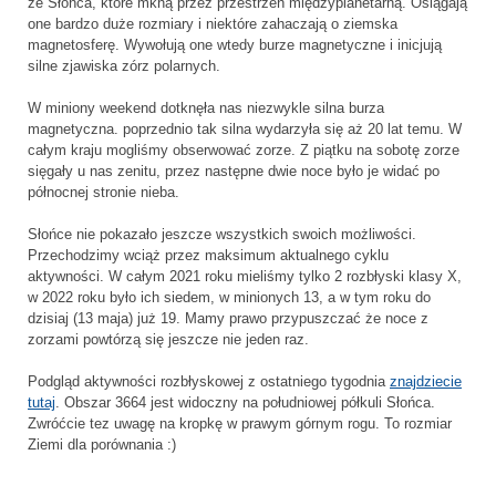
ze Słońca, które mkną przez przestrzeń międzyplanetarną. Osiągają
one bardzo duże rozmiary i niektóre zahaczają o ziemska
magnetosferę. Wywołują one wtedy burze magnetyczne i inicjują
silne zjawiska zórz polarnych.
W miniony weekend dotknęła nas niezwykle silna burza
magnetyczna. poprzednio tak silna wydarzyła się aż 20 lat temu. W
całym kraju mogliśmy obserwować zorze. Z piątku na sobotę zorze
sięgały u nas zenitu, przez następne dwie noce było je widać po
północnej stronie nieba.
Słońce nie pokazało jeszcze wszystkich swoich możliwości.
Przechodzimy wciąż przez maksimum aktualnego cyklu
aktywności. W całym 2021 roku mieliśmy tylko 2 rozbłyski klasy X,
w 2022 roku było ich siedem, w minionych 13, a w tym roku do
dzisiaj (13 maja) już 19. Mamy prawo przypuszczać że noce z
zorzami powtórzą się jeszcze nie jeden raz.
Podgląd aktywności rozbłyskowej z ostatniego tygodnia
znajdziecie
tutaj
. Obszar 3664 jest widoczny na południowej półkuli Słońca.
Zwróćcie tez uwagę na kropkę w prawym górnym rogu. To rozmiar
Ziemi dla porównania :)