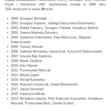
Fizyki i Astronomii UWr, uruchomione zostały w 1996 roku.
SDA ukończyło w sumie
29
osób:
2000: Grzegorz Michalak
2001: Grzegorz Kopacki, Jadwiga Daszyńska-Daszkiewicz
2002: Robert Falewicz, Grzegorz Połubek, Arkadiusz Berlicki
2003: Joanna Molenda-Żakowicz
2004: Sylwester Kołomański, Ewa Niemczura, Zbigniew
Kołaczkowski
2005: Tomasz Mrozek
2006: Gabriela Michalska, Iwona Kruk, Krzysztof Radziszewski
2007: Urszula Bąk-Stęślicka
2009: Marek Stęślicki
2010: Artur Narwid
2012: Przemysław Walczak
2013: Maciej Zapiór
2014: Michał Kamionka
2016: Wojciech Szewczuk, Dawid Moździerski
2017: Jakub Ostrowski
2020: Katarzyna Mikuła
2023: Michalina Litwicka, Piotr Kołaczek-Szymański, Amadeusz
Miszuda, Przemysław Bruś, Żaneta Szaforz