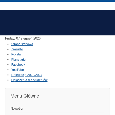
Friday, 07 sierpień 2026
Strona startowa
Zakładki
Poczta
Planetarium
Facebook
YouTube
Rekrutacja 2023/2024
Ogłoszenia dla studentów
Menu Główne
Nowości