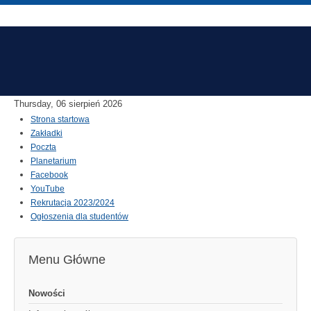
Thursday, 06 sierpień 2026
Strona startowa
Zakładki
Poczta
Planetarium
Facebook
YouTube
Rekrutacja 2023/2024
Ogłoszenia dla studentów
Menu Główne
Nowości