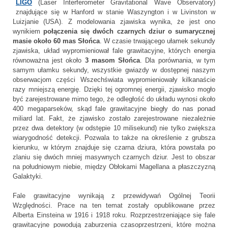
LIGO
(Laser Interferometer Gravitational Wave Observatory)
znajdujące się w Hanford w stanie Waszyngton i w Livinston w
Luizjanie (USA). Z modelowania zjawiska wynika, że jest ono
wynikiem
połączenia się dwóch czarnych dziur o sumarycznej
masie około 60 mas Słońca
. W czasie trwającego ułamek sekundy
zjawiska, układ wypromieniował fale grawitacyjne, których energia
równoważna jest około
3 masom Słońca
. Dla porównania, w tym
samym ułamku sekundy, wszystkie gwiazdy w dostępnej naszym
obserwacjom części Wszechświata wypromieniowały kilkanaście
razy mniejszą energię. Dzięki tej ogromnej energii, zjawisko mogło
być zarejestrowane mimo tego, że odległość do układu wynosi około
400 megaparseków, skąd fale grawitacyjne biegły do nas ponad
miliard lat. Fakt, że zjawisko zostało zarejestrowane niezależnie
przez dwa detektory (w odstępie 10 milisekund) nie tylko zwiększa
wiarygodność detekcji. Pozwala to także na określenie z grubsza
kierunku, w którym znajduje się czarna dziura, która powstała po
zlaniu się dwóch mniej masywnych czarnych dziur. Jest to obszar
na południowym niebie, między Obłokami Magellana a płaszczyzną
Galaktyki.
Fale grawitacyjne wynikają z przewidywań Ogólnej Teorii
Względności. Prace na ten temat zostały opublikowane przez
Alberta Einsteina w 1916 i 1918 roku. Rozprzestrzeniające się fale
grawitacyjne powodują zaburzenia czasoprzestrzeni, które można