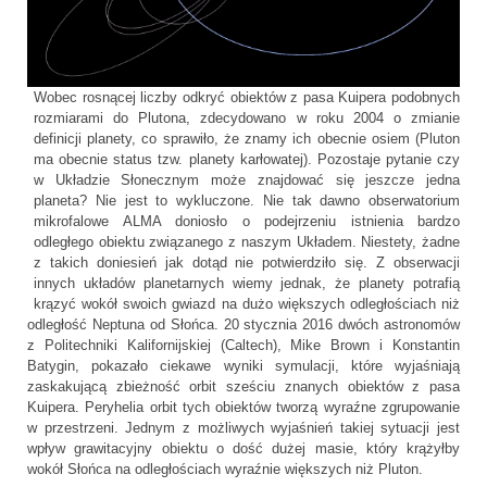
Wobec rosnącej liczby odkryć obiektów z pasa Kuipera podobnych
rozmiarami do Plutona, zdecydowano w roku 2004 o zmianie
definicji planety, co sprawiło, że znamy ich obecnie osiem (Pluton
ma obecnie status tzw. planety karłowatej). Pozostaje pytanie czy
w Układzie Słonecznym może znajdować się jeszcze jedna
planeta? Nie jest to wykluczone. Nie tak dawno obserwatorium
mikrofalowe ALMA doniosło o podejrzeniu istnienia bardzo
odległego obiektu związanego z naszym Układem. Niestety, żadne
z takich doniesień jak dotąd nie potwierdziło się. Z obserwacji
innych układów planetarnych wiemy jednak, że planety potrafią
krązyć wokół swoich gwiazd na dużo większych odległościach niż
odległość Neptuna od Słońca. 20 stycznia 2016 dwóch astronomów
z Politechniki Kalifornijskiej (Caltech), Mike Brown i Konstantin
Batygin, pokazało ciekawe wyniki symulacji, które wyjaśniają
zaskakującą zbieżność orbit sześciu znanych obiektów z pasa
Kuipera. Peryhelia orbit tych obiektów tworzą wyraźne zgrupowanie
w przestrzeni. Jednym z możliwych wyjaśnień takiej sytuacji jest
wpływ grawitacyjny obiektu o dość dużej masie, który krążyłby
wokół Słońca na odległościach wyraźnie większych niż Pluton.