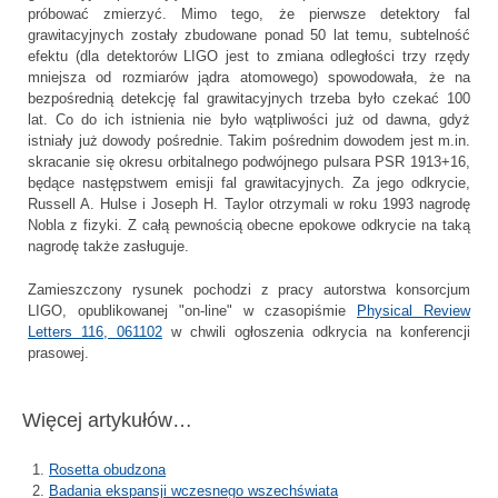
próbować zmierzyć. Mimo tego, że pierwsze detektory fal
grawitacyjnych zostały zbudowane ponad 50 lat temu, subtelność
efektu (dla detektorów LIGO jest to zmiana odległości trzy rzędy
mniejsza od rozmiarów jądra atomowego) spowodowała, że na
bezpośrednią detekcję fal grawitacyjnych trzeba było czekać 100
lat. Co do ich istnienia nie było wątpliwości już od dawna, gdyż
istniały już dowody pośrednie. Takim pośrednim dowodem jest m.in.
skracanie się okresu orbitalnego podwójnego pulsara PSR 1913+16,
będące następstwem emisji fal grawitacyjnych. Za jego odkrycie,
Russell A. Hulse i Joseph H. Taylor otrzymali w roku 1993 nagrodę
Nobla z fizyki. Z całą pewnością obecne epokowe odkrycie na taką
nagrodę także zasługuje.
Zamieszczony rysunek pochodzi z pracy autorstwa konsorcjum
LIGO, opublikowanej "on-line" w czasopiśmie
Physical Review
Letters 116, 061102
w chwili ogłoszenia odkrycia na konferencji
prasowej.
Więcej artykułów…
Rosetta obudzona
Badania ekspansji wczesnego wszechświata