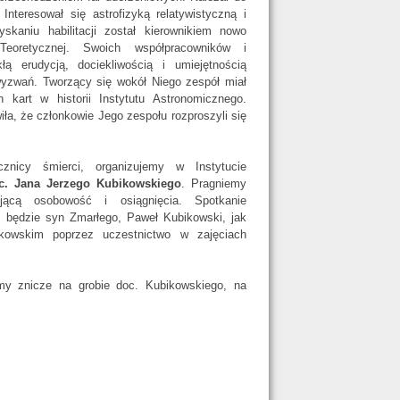
Interesował się astrofizyką relatywistyczną i
skaniu habilitacji został kierownikiem nowo
 Teoretycznej. Swoich współpracowników i
ą erudycją, dociekliwością i umiejętnością
zwań. Tworzący się wokół Niego zespół miał
 kart w historii Instytutu Astronomicznego.
ła, że członkowie Jego zespołu rozproszyli się
znicy śmierci, organizujemy w Instytucie
c. Jana Jerzego Kubikowskiego
. Pragniemy
ującą
osobowość
i
osiągnięcia.
Spotkanie
 będzie syn Zmarłego, Paweł Kubikowski, jak
ikowskim poprzez uczestnictwo w zajęciach
my znicze na grobie doc. Kubikowskiego, na