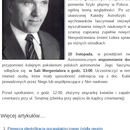
pionierów fizyki plazmy w Polsce. 
ogólną teorią względności. Po uzy
utworzonej Katedry Astrofizyki
wychowanków fascynował niezwykł
wyszukiwania nowych naukowych wy
szansę zapisania zupełnie nowych
Niespodziewana śmierć Lidera sprawi
po różnych ośrodkach.
10 listopada
, w przeddzień roc
Astronomicznym
wspomnienie do
przypomnieć kolejnym pokoleniom polskich astronomów
Jego
fascyn
odbędzie się
w Sali Mergentalera o godz. 13:00
. Uczestniczyć w nim
również osoby, które miały sposobność zetknięcia się z doc. Kub
prowadzonych przez Niego lub współpracujące z Nim naukowo.
Przed spotkaniem, o godz. 12:00, złożymy wiązankę kwiatów i zapali
cmentarzu przy ul. Smętnej (zbiórka przy wejściu do kaplicy cmentarnej).
Więcej artykułów…
Pierwsza identyfikacja pozagalaktycznego źródła neutrin