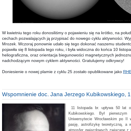
W kwietniu tego roku donosiliśmy o pojawieniu się na krótko, na połudn
cechach pozwalających ją przypisać do nowego cyklu aktywności. Wyp
Mrozek. Wczoraj ponownie udało się tego dokonać naszemu studento
pojawiła się 8 listopada tego roku, i była widoczna do końca 10 listop
heliograficzna, oraz orientacja biegunowości magnetycznych jednozn
nadchodzącym nowym cyklem aktywności. Gratulujemy odkrywcy!
Doniesienie o nowej plamie z cyklu 25 zostało opublikowane jako
RHE
Wspomnienie doc. Jana Jerzego Kubikowskiego, 10
11 listopada br. upływa 50 lat 
Kubikowskiego. Był pierwszym 
Uniwersytecie Wrocławskim po II w
pasję, astrofizykę teoretyczną, a 
atmosfer gwiazdowych związane z p