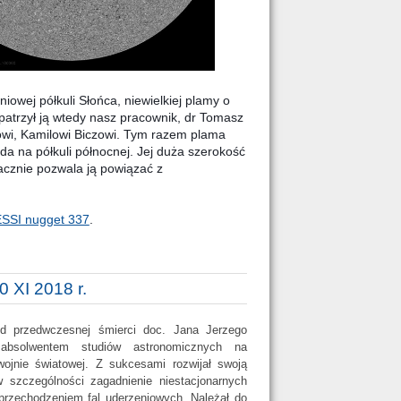
iowej półkuli Słońca, niewielkiej plamy o
atrzył ją wtedy nasz pracownik, dr Tomasz
wi, Kamilowi Biczowi. Tym razem plama
ada na półkuli północnej. Jej duża szerokość
acznie pozwala ją powiązać z
SSI nugget 337
.
 XI 2018 r.
od przedwczesnej śmierci doc. Jana Jerzego
absolwentem studiów astronomicznych na
ojnie światowej. Z sukcesami rozwijał swoją
w szczególności zagadnienie niestacjonarnych
rzechodzeniem fal uderzeniowych. Należał do