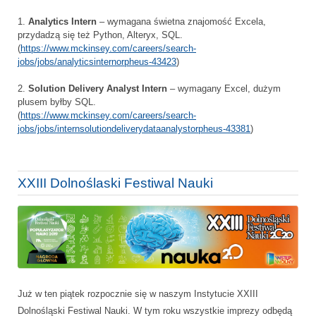
1.
Analytics Intern
– wymagana świetna znajomość Excela,
przydadzą się też Python, Alteryx, SQL.
(
https://www.mckinsey.com/careers/search-
jobs/jobs/analyticsinternorpheus-43423
)
2.
Solution Delivery Analyst Intern
– wymagany Excel, dużym
plusem byłby SQL.
(
https://www.mckinsey.com/careers/search-
jobs/jobs/internsolutiondeliverydataanalystorpheus-43381
)
XXIII Dolnoślaski Festiwal Nauki
Już w ten piątek rozpocznie się w naszym Instytucie XXIII
Dolnośląski Festiwal Nauki. W tym roku wszystkie imprezy odbędą