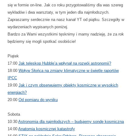
się w formie on-line. Jak co roku przygotowaliśmy dla was szereg
wykładów i dwa warsztaty, w tym jeden dla najmłodszych.
Zapraszamy serdecznie na nasz kanał YT od piątku. Szczegóły w
wydarzeniach wypisanych poniżej.
Bardzo za Wami wszystkimi tęsknimy i mamy nadzieję, że za rok
będziemy się mogli spotkać osobiście!
Piątek
17:00
Jak teleskop Hubble’a wpłynął na rozwój astronomii?
18:00
Wpływ Słońca na zmiany klimatyczne w świetle raportów
IPCC
19:00
Jak i czym obserwujemy obiekty kosmiczne w wysokich
energiach?
20:00
Od pomiaru do wyniku
Sobota
10:30
Astronomia dla najmłodszych – budujemy sondę kosmiczną
14:00
Anatomia kosmicznej katastrofy