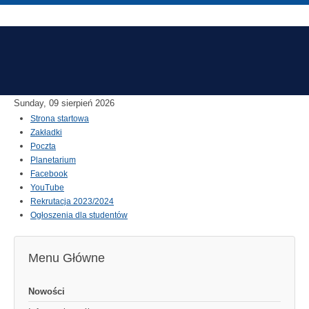
Sunday, 09 sierpień 2026
Strona startowa
Zakładki
Poczta
Planetarium
Facebook
YouTube
Rekrutacja 2023/2024
Ogłoszenia dla studentów
Menu Główne
Nowości