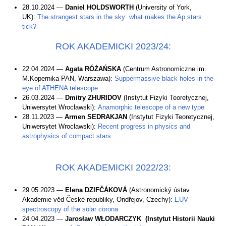
28.10.2024 —
Daniel HOLDSWORTH
(University of York,
UK):
The strangest stars in the sky: what makes the Ap stars
tick?
ROK AKADEMICKI 2023/24:
22.04.2024 —
Agata RÓŻAŃSKA
(Centrum Astronomiczne im.
M.Kopernika PAN, Warszawa):
Suppermassive black holes in the
eye of ATHENA telescope
26.03.2024 —
Dmitry ZHURIDOV
(Instytut Fizyki Teoretycznej,
Uniwersytet Wrocławski):
Anamorphic telescope of a new type
28.11.2023 —
Armen SEDRAKJAN
(Instytut Fizyki Teoretycznej,
Uniwersytet Wrocławski):
Recent progress in physics and
astrophysics of compact stars
ROK AKADEMICKI 2022/23:
29.05.2023 —
Elena DZIFČÁKOVÁ
(Astronomický ústav
Akademie věd České republiky, Ondřejov, Czechy):
EUV
spectroscopy of the solar corona
24.04.2023 —
Jarosław WŁODARCZYK (Instytut Historii Nauki