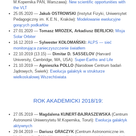
M.Kopernika PAN, Warszawa):
New scientific opportunities with
the VLT
25.05.2020 —
Jakub OSTROWSKI
(Instytut Fizyki, Uniwersytet
Pedagogiczny im. K.E.N., Kraków):
Modelowanie ewolucyjne
gorących podkarłów
27.01.2020 —
Tomasz MROZEK, Arkadiusz BERLICKI:
Misja
Solar Orbiter
16.12.2019 —
Sylwester KOŁOMAŃSKI:
ALPS — sieć
monitorująca zanieczyszczenie światłem
22.10.2019 (13:15) —
Dimitar D. SASSELOV
(Harvard
University, Cambridge, MA, USA):
Super-Earths and Life
21.10.2019 —
Agnieszka POLLO
(Narodowe Centrum badań
Jądrowych, Świerk):
Ewolucja galaktyk w strukturze
wielkoskalowej Wszechświata
ROK AKADEMICKI 2018/19:
27.05.2019 —
Magdalena KUNERT-BAJRASZEWSKA
(Centrum
Astronomii Uniwersytetu M.Kopernika, Toruń):
Ewolucja galaktyk
aktywnych
29.04.2019 —
Dariusz GRACZYK
(Centrum Astronomiczne im.