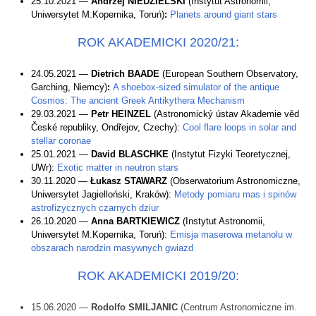
25.10.2021 —
Andrzej NIEDZIELSKI
(Instytut Astronomii,
Uniwersytet M.Kopernika, Toruń)
:
Planets around giant stars
ROK AKADEMICKI 2020/21:
24.05.2021 —
Dietrich BAADE
(European Southern Observatory,
Garching, Niemcy)
:
A shoebox-sized simulator of the antique
Cosmos: The ancient Greek Antikythera Mechanism
29.03.2021 —
Petr HEINZEL
(Astronomický ústav Akademie věd
České republiky, Ondřejov, Czechy):
Cool flare loops in solar and
stellar coronae
25.01.2021 —
David BLASCHKE
(Instytut Fizyki Teoretycznej,
UWr):
Exotic matter in neutron stars
30.11.2020 —
Łukasz STAWARZ
(Obserwatorium Astronomiczne,
Uniwersytet Jagielloński, Kraków):
Metody pomiaru mas i spinów
astrofizycznych czarnych dziur
26.10.2020 —
Anna BARTKIEWICZ
(Instytut Astronomii,
Uniwersytet M.Kopernika, Toruń):
Emisja maserowa metanolu w
obszarach narodzin masywnych gwiazd
ROK AKADEMICKI 2019/20:
15.06.2020 —
Rodolfo SMILJANIC
(Centrum Astronomiczne im.