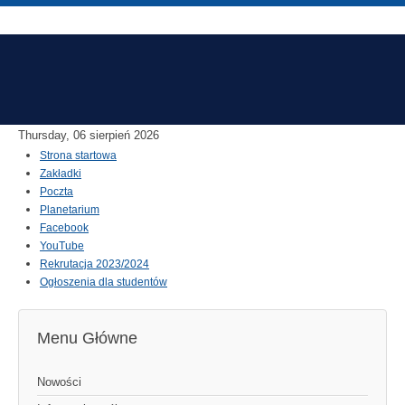
Thursday, 06 sierpień 2026
Strona startowa
Zakładki
Poczta
Planetarium
Facebook
YouTube
Rekrutacja 2023/2024
Ogłoszenia dla studentów
Menu Główne
Nowości