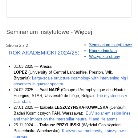
Seminarium instytutowe - Więcej
Seminarium instytutowe
Strona 2 z 2
Poprzednie lata
ROK AKADEMICKI 2024/25:
Wszystkie strony
31.03.2025 —
Alexia
LOPEZ
(University of Central Lancashire, Preston, Wlk.
Brytania):
Large-scale structure cosmology with intervening Mg II
absorbers in quasar spectra
24.02.2025 —
Yaël NAZÉ
(Groupe d’Astrophysique des Hautes
Energies, STAR, Université de Liège, Belgia):
The mysterious γ
Cas stars
27.01.2025 —
Izabela LESZCZYŃSKA-KOWALSKA
(Centrum
Badań Kosmicznych PAN, Warszawa):
EUV solar emission lines
and their impact on the interstellar neutral H and He atoms
25.11.2024 —
Tadeusz PRZYLIBSKI
(Wydział Geoinżynierii,
Politechnika Wrocławska):
Księżycowe meteoryty, księżycowe
surowce