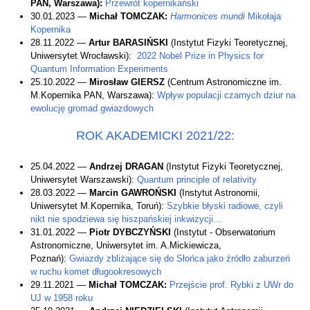
PAN, Warszawa):
Przewrót kopernikański
30.01.2023 —
Michał TOMCZAK:
Harmonices mundi
Mikołaja
Kopernika
28.11.2022 —
Artur BARASIŃSKI
(Instytut Fizyki Teoretycznej,
Uniwersytet Wrocławski):
2022 Nobel Prize in Physics for
Quantum Information Experiments
25.10.2022 —
Mirosław GIERSZ
(Centrum Astronomiczne im.
M.Kopernika PAN, Warszawa):
Wpływ populacji czarnych dziur na
ewolucję gromad gwiazdowych
ROK AKADEMICKI 2021/22:
25.04.2022 —
Andrzej DRAGAN
(Instytut Fizyki Teoretycznej,
Uniwersytet Warszawski):
Quantum principle of relativity
28.03.2022 —
Marcin GAWROŃSKI
(Instytut Astronomii,
Uniwersytet M.Kopernika, Toruń):
Szybkie błyski radiowe, czyli
nikt nie spodziewa się hiszpańskiej inkwizycji...
31.01.2022 —
Piotr DYBCZYŃSKI
(Instytut - Obserwatorium
Astronomiczne, Uniwersytet im. A.Mickiewicza,
Poznań):
Gwiazdy zbliżające się do Słońca jako źródło zaburzeń
w ruchu komet długookresowych
29.11.2021 —
Michał TOMCZAK:
Przejście prof. Rybki z UWr do
UJ w 1958 roku