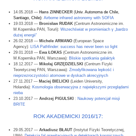
14.05.2018 —
Hans ZINNECKER
(
Univ. Autonoma de Chile,
Santiago, Chile):
Airborne infrared astronomy with SOFIA
19.03.2018 —
Bronisław RUDAK
(Centrum Astronomiczne im.
M.Kopernika PAN, Toruń):
Wszechświat w promieniach γ „bardzo
dużej energii”
26.02.2018 —
Michele ARMANO
(European Space
Agency):
LISA Pathfinder: success has never been so light
29.01.2018 —
Ewa ŁOKAS
(Centrum Astronomiczne im.
M.Kopernika PAN, Warszawa):
Bliskie spotkania galaktyk
18.12.2017 —
Mikołaj GRZĘDZIELSKI
(Centrum Fizyki
Teoretycznej PAN, Warszawa):
Zmodyfikowana lepkość i
nieprzezroczystości atomowe w dyskach akrecyjnych
27.11.2017 —
Maciej BIELICKI
(Leiden University,
Holandia):
Kosmologia obserwacyjna z największymi przeglądami
nieba
23.10.2017 —
Andrzej PIGULSKI
:
Naukowy potencjał misji
BRITE
ROK AKADEMICKI 2016/17:
29.05.2017 —
Arkadiusz BŁAUT
(Instytut Fizyki Teoretycznej,
UWr):
Detekcja fal grawitacyjnych w detektorach kosmicznych