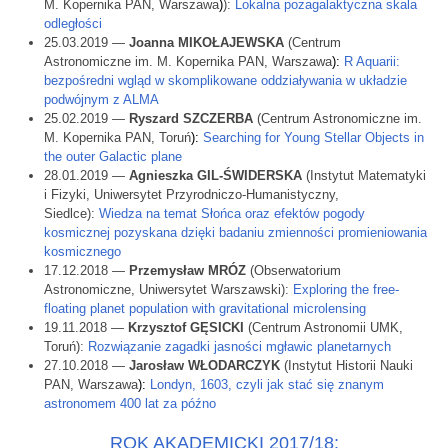
M. Kopernika PAN, Warszawa
)
):
Lokalna pozagalaktyczna skala
odległości
25.03.2019 —
Joanna MIKOŁAJEWSKA
(Centrum
Astronomiczne im. M. Kopernika PAN, Warszawa
):
R Aquarii:
bezpośredni wgląd w skomplikowane oddziaływania w układzie
podwójnym z ALMA
25.02.2019 —
Ryszard SZCZERBA
(Centrum Astronomiczne im.
M. Kopernika PAN, Toruń
):
Searching for Young Stellar Objects in
the outer Galactic plane
28.01.2019 —
Agnieszka GIL-ŚWIDERSKA
(Instytut Matematyki
i Fizyki, Uniwersytet Przyrodniczo-Humanistyczny,
Siedlce):
Wiedza na temat Słońca oraz efektów pogody
kosmicznej pozyskana dzięki badaniu zmienności promieniowania
kosmicznego
17.12.2018 —
Przemysław MRÓZ
(Obserwatorium
Astronomiczne, Uniwersytet Warszawski):
Exploring the free-
floating planet population with gravitational microlensing
19.11.2018 —
Krzysztof GĘSICKI
(Centrum Astronomii UMK,
Toruń):
Rozwiązanie zagadki jasności mgławic planetarnych
27.10.2018 —
Jarosław WŁODARCZYK
(Instytut Historii Nauki
PAN, Warszawa
):
Londyn, 1603, czyli jak stać się znanym
astronomem 400 lat za późno
ROK AKADEMICKI 2017/18: