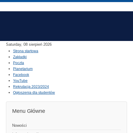
Saturday, 08 sierpień 2026
Strona startowa
Zakładki
Poczta
Planetarium
Facebook
YouTube
Rekrutacja 2023/2024
Ogłoszenia dla studentów
Menu Główne
Nowości