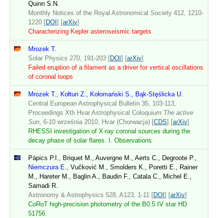
Quinn S.N.
Monthly Notices of the Royal Astronomical Society 412, 1210-
1220 [
DOI
] [
arXiv
]
Characterizing Kepler asteroseismic targets
Mrozek T.
Solar Physics 270, 191-203 [
DOI
] [
arXiv
]
Failed eruption of a filament as a driver for vertical oscillations
of coronal loops
Mrozek T., Kołtun Z., Kołomański S., Bąk-Stęślicka U.
Central European Astrophysical Bulletin 35, 103-113,
Proceedings Xth Hvar Astrophysical Coloquium
The active
Sun
, 6-10 września 2010, Hvar (Chorwacja) [
CDS
] [
arXiv
]
RHESSI investigation of X-ray coronal sources during the
decay phase of solar flares. I. Observations
Pápics P.I., Briquet M., Auvergne M., Aerts C., Degroote P.,
Niemczura E.
, Vučković M., Smolders K., Poretti E., Rainer
M., Hareter M., Baglin A., Baudin F., Catala C., Michel E.,
Samadi R.
Astronomy & Astrophysics 528, A123, 1-11 [
DOI
] [
arXiv
]
CoRoT high-precision photometry of the B0.5 IV star HD
51756