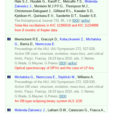
Hale S.J., Houdek G., Karoff C., Metcalfe T.S.,
Molenda-
Żakowicz J.
, Monteiro M.J.P.F.G., Thompson M.J.,
Christensen-Dalsgaard J., Gilliland R.L., Kawaler S.D.,
Kjeldsen H., Quintana E.V., Sanderfer D.T., Seader S.E.
The Astrophysical Journal 733, 95, 1-9 [
DOI
] [
arXiv
]
Solar-like oscillations in KIC 11395018 and KIC 11234888
from 8 months of Kepler data
Mennickent R.E., Graczyk D.,
Kołaczkowski Z., Michalska
G.
, Barría D.,
Niemczura E.
Proceedings of the IAU, IAU Symposium 272, 527-528,
Active OB stars: structure, evolution, mass-loss, and critical
limits
, Paryż, Francja, 19-23 lipca 2010, eds. C.Neiner,
G.Wade, G.Meyner, G.Peters [
DOI
] [
arXiv
]
Optical spectroscopy of DPVs and the case of LP Ara
Michalska G., Niemczura E., Stęślicki M.
, Williams A.
Proceedings of the IAU, IAU Symposium 272, 529-530,
Active OB stars: structure, evolution, mass-loss, and critical
limits
, Paryż, Francja, 19-23 lipca 2010, eds. C.Neiner,
G.Wade, G.Meyner, G.Peters [
DOI
]
An OB-type eclipsing binary system ALS 1135
Molenda-Żakowicz J.
, Latham D.W., Catanzaro G., Frasca A.,