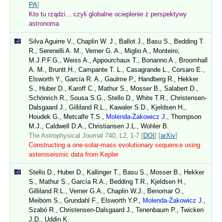
PA
]
Kto tu rządzi... czyli globalne ocieplenie z perspektywy
astronoma
Silva Aguirre V., Chaplin W. J., Ballot J., Basu S., Bedding T.
R., Serenelli A. M., Verner G. A., Miglio A., Monteiro,
M.J.P.F.G., Weiss A., Appourchaux T., Bonanno A., Broomhall
A. M., Bruntt H., Campante T. L., Casagrande L., Corsaro E.,
Elsworth Y., García R. A., Gaulme P., Handberg R., Hekker
S., Huber D., Karoff C., Mathur S., Mosser B., Salabert D.,
Schönrich R., Sousa S.G., Stello D., White T.R., Christensen-
Dalsgaard J., Gilliland R.L., Kawaler S.D., Kjeldsen H.,
Houdek G., Metcalfe T.S.,
Molenda-Żakowicz J.
, Thompson
M.J., Caldwell D.A., Christiansen J.L., Wohler B.
The Astrophysical Journal 740, L2, 1-7 [
DOI
] [
arXiv
]
Constructing a one-solar-mass evolutionary sequence using
asteroseismic data from Kepler
Stello D., Huber D., Kallinger T., Basu S., Mosser B., Hekker
S., Mathur S., García R.A., Bedding T.R., Kjeldsen H.,
Gilliland R.L., Verner G.A., Chaplin W.J., Benomar O.,
Meibom S., Grundahl F., Elsworth Y.P.,
Molenda-Żakowicz J.
,
Szabó R., Christensen-Dalsgaard J., Tenenbaum P., Twicken
J.D., Uddin K.