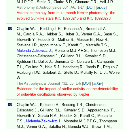
M.J.P.F.G., Stello D., Clarke B.D., Girouard F.R., Hall J.R.
Astronomy & Astrophysics 534, A6, 1-14 [
DOI
] [
arXiv
]
Asteroseismology from multi-month Kepler photometry: the
evolved Sun-like stars KIC 10273246 and KIC 10920273
Chaplin W.J., Bedding T.R., Bonanno A., Broomhall A.-
M., García R.A., Hekker S., Huber D., Verner G.A., Basu S.,
Elsworth Y., Houdek G., Mathur S., Mosser B., New R.,
Stevens I.R., Appourchaux T., Karoff C., Metcalfe T.S.,
Molenda-Żakowicz J.
, Monteiro M.J.P.F.G., Thompson M.J.,
Christensen-Dalsgaard J., Gilliland R.L., Kawaler S.D.,
Kjeldsen H., Ballot J., Benomar O., Corsaro E., Campante
T.L., Gaulme P., Hale S.J., Handberg R., Jarvis E., Régulo C.,
Roxburgh I.W., Salabert D., Stello D., Mullally F., Li J., Wohler
W.
The Astrophysical Journal 732, L5, 1-6 [
DOI
] [
arXiv
]
Evidence for the impact of stellar activity on the detectability
of solar-like oscillations observed by Kepler
Chaplin W.J., Kjeldsen H., Bedding T.R., Christensen-
Dalsgaard J., Gilliland R.L., Kawaler S.D., Appourchaux T.,
Elsworth Y., García R.A., Houdek G., Karoff C., Metcalfe
T.S.,
Molenda-Żakowicz J.
, Monteiro M.J.P.F.G., Thompson
M.J., Verner G.A., Batalha N., Borucki W.J., Brown T.M.,