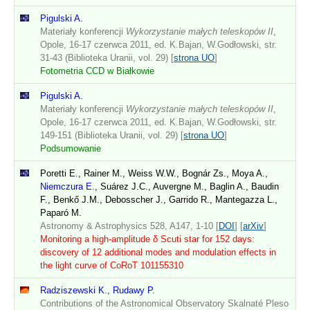
Pigulski A.
Materiały konferencji
Wykorzystanie małych teleskopów II
,
Opole, 16-17 czerwca 2011, ed. K.Bajan, W.Godłowski, str.
31-43 (Biblioteka Uranii, vol. 29) [
strona UO
]
Fotometria CCD w Białkowie
Pigulski A.
Materiały konferencji
Wykorzystanie małych teleskopów II
,
Opole, 16-17 czerwca 2011, ed. K.Bajan, W.Godłowski, str.
149-151 (Biblioteka Uranii, vol. 29) [
strona UO
]
Podsumowanie
Poretti E., Rainer M., Weiss W.W., Bognár Zs., Moya A.,
Niemczura E.
, Suárez J.C., Auvergne M., Baglin A., Baudin
F., Benkő J.M., Debosscher J., Garrido R., Mantegazza L.,
Paparó M.
Astronomy & Astrophysics 528, A147, 1-10 [
DOI
] [
arXiv
]
Monitoring a high-amplitude δ Scuti star for 152 days:
discovery of 12 additional modes and modulation effects in
the light curve of CoRoT 101155310
Radziszewski K., Rudawy P.
Contributions of the Astronomical Observatory Skalnaté Pleso