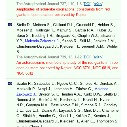
The Astrophysical Journal 737, L10, 1-6 [
DOI
] [
arXiv
]
Amplitudes of solar-like oscillations: constraints from red
giants in open clusters observed by Kepler
Stello D., Meibom S., Gilliland R.L., Grundahl F., Hekker S.,
Mosser B., Kallinger T., Mathur S., García R.A., Huber D.,
Basu S., Bedding T.R., Brogaard K., Chaplin W.J., Elsworth
Y.P.,
Molenda-Żakowicz J.
, Szabó R., Still M., Jenkins J.M.,
Christensen-Dalsgaard J., Kjeldsen H., Serenelli A.M., Wohler
B.
The Astrophysical Journal 739, 13, 1-12 [
DOI
] [
arXiv
]
An asteroseismic membership study of the red giants in three
open clusters observed by Kepler: NGC 6791, NGC 6819, and
NGC 6811
Szabó R., Szabados L., Ngeow C.-C., Smolec R., Derekas A.,
Moskalik P., Nuspl J., Lehmann H., Fűrész G.,
Molenda-
Żakowicz J.
, Bryson S.T., Henden A.A., Kurtz D.W., Stello D.,
Nemec J.M., Benkő J.M., Berdnikov L., Bruntt H., Evans
N.R., Gorynya N.A., Pastukhova E.N., Simcoe R.J., Grindlay
J.E., Los E.J., Doane A., Laycock S.G., Mink D.J., Champine
G., Sliski A., Handler G., Kiss L.L., Kolláth Z., Kovács J.,
Christensen-Dalsgaard J., Kjeldsen H., Allen C., Thompson S.
E., van Cleve J.