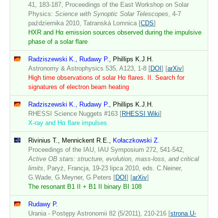
41, 183-187, Proceedings of the East Workshop on Solar
Physics:
Science with Synoptic Solar Telescopes
, 4-7
października 2010, Tatranská Lomnica [
CDS
]
HXR and Hα emission sources observed during the impulsive
phase of a solar flare
Radziszewski K., Rudawy P.
, Phillips K.J.H.
Astronomy & Astrophysics 535, A123, 1-8 [
DOI
] [
arXiv
]
High time observations of solar Hα flares. II. Search for
signatures of electron beam heating
Radziszewski K., Rudawy P.
, Phillips K.J.H.
RHESSI Science Nuggets #163 [
RHESSI Wiki
]
X-ray and Hα flare impulses
Rivinius T., Mennickent R.E.,
Kołaczkowski Z.
Proceedings of the IAU, IAU Symposium 272, 541-542,
Active OB stars: structure, evolution, mass-loss, and critical
limits
, Paryż, Francja, 19-23 lipca 2010, eds. C.Neiner,
G.Wade, G.Meyner, G.Peters [
DOI
] [
arXiv
]
The resonant B1 II + B1 II binary BI 108
Rudawy P.
Urania - Postępy Astronomii 82 (5/2011), 210-216 [
strona U-