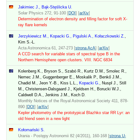
Jakimiec J., Bąk-Stęślicka U.
Solar Physics 272, 91-100 [
DOI
] [
arXiv
]
Determination of electron density and filling factor for soft X-
ray flare kernels
Jerzykiewicz M., Kopacki G., Pigulski A., Kołaczkowski Z.
,
Kim S.-L.
Acta Astronomica 61, 247-273 [
strona AcA
] [
arXiv
]
A CCD search for variable stars of spectral type B in the
Northern Hemisphere open clusters. VIII. NGC 6834
Kolenberg K., Bryson S., Szabó R., Kurtz D.W., Smolec R.,
Nemec J.M., Guggenberger E., Moskalik P., Benkő J.M.,
Chadid M., Jeon Y.-B., Kiss L.L.,
Kopacki G.
, Nuspl J., Still
M., Christensen-Dalsgaard J., Kjeldsen H., Borucki W.J.,
Caldwell D.A., Jenkins J.M., Koch D.
Monthly Notices of the Royal Astronomical Society 411, 878-
890 [
DOI
] [
arXiv
]
Kepler photometry of the prototypical Blazhko star RR Lyr: an
old friend seen in a new light
Kołomański S.
Urania - Postępy Astronomii 82 (4/2011), 160-168 [
strona U-