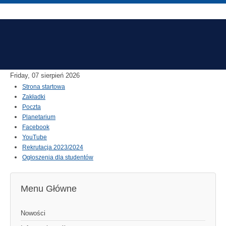
Friday, 07 sierpień 2026
Strona startowa
Zakładki
Poczta
Planetarium
Facebook
YouTube
Rekrutacja 2023/2024
Ogłoszenia dla studentów
Menu Główne
Nowości