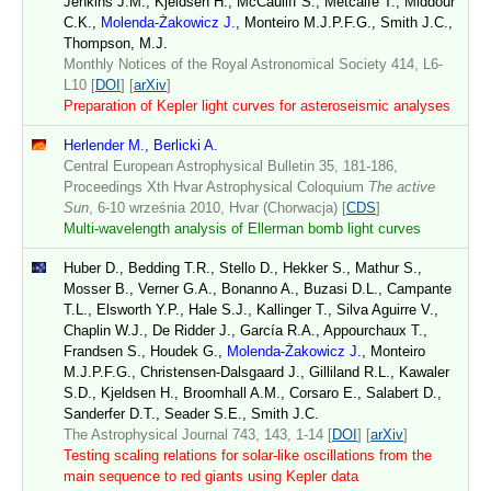
Jenkins J.M., Kjeldsen H., McCauliff S., Metcalfe T., Middour
C.K.,
Molenda-Żakowicz J.
, Monteiro M.J.P.F.G., Smith J.C.,
Thompson, M.J.
Monthly Notices of the Royal Astronomical Society 414, L6-
L10 [
DOI
] [
arXiv
]
Preparation of Kepler light curves for asteroseismic analyses
Herlender M., Berlicki A.
Central European Astrophysical Bulletin 35, 181-186,
Proceedings Xth Hvar Astrophysical Coloquium
The active
Sun
, 6-10 września 2010, Hvar (Chorwacja) [
CDS
]
Multi-wavelength analysis of Ellerman bomb light curves
Huber D., Bedding T.R., Stello D., Hekker S., Mathur S.,
Mosser B., Verner G.A., Bonanno A., Buzasi D.L., Campante
T.L., Elsworth Y.P., Hale S.J., Kallinger T., Silva Aguirre V.,
Chaplin W.J., De Ridder J., García R.A., Appourchaux T.,
Frandsen S., Houdek G.,
Molenda-Żakowicz J.
, Monteiro
M.J.P.F.G., Christensen-Dalsgaard J., Gilliland R.L., Kawaler
S.D., Kjeldsen H., Broomhall A.M., Corsaro E., Salabert D.,
Sanderfer D.T., Seader S.E., Smith J.C.
The Astrophysical Journal 743, 143, 1-14 [
DOI
] [
arXiv
]
Testing scaling relations for solar-like oscillations from the
main sequence to red giants using Kepler data