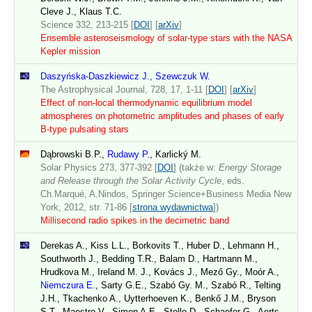
Cleve J., Klaus T.C.
Science 332, 213-215 [
DOI
] [
arXiv
]
Ensemble asteroseismology of solar-type stars with the NASA
Kepler mission
Daszyńska-Daszkiewicz J., Szewczuk W.
The Astrophysical Journal, 728, 17, 1-11 [
DOI
] [
arXiv
]
Effect of non-local thermodynamic equilibrium model
atmospheres on photometric amplitudes and phases of early
B-type pulsating stars
Dąbrowski B.P.,
Rudawy P.
, Karlický M.
Solar Physics 273, 377-392 [
DOI
] (także w:
Energy Storage
and Release through the Solar Activity Cycle
, eds.
Ch.Marqué, A.Nindos, Springer Science+Business Media New
York, 2012, str. 71-86 [
strona wydawnictwa
])
Millisecond radio spikes in the decimetric band
Derekas A., Kiss L.L., Borkovits T., Huber D., Lehmann H.,
Southworth J., Bedding T.R., Balam D., Hartmann M.,
Hrudkova M., Ireland M. J., Kovács J., Mező Gy., Moór A.,
Niemczura E.
, Sarty G.E., Szabó Gy. M., Szabó R., Telting
J.H., Tkachenko A., Uytterhoeven K., Benkő J.M., Bryson
S.T., Maestro V., Simon A.E., Stello D., Schaefer G., Aerts