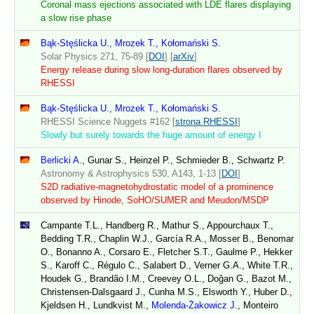
Coronal mass ejections associated with LDE flares displaying
a slow rise phase
Bąk-Stęślicka U., Mrozek T., Kołomański S.
Solar Physics 271, 75-89 [
DOI
] [
arXiv
]
Energy release during slow long-duration flares observed by
RHESSI
Bąk-Stęślicka U., Mrozek T., Kołomański S.
RHESSI Science Nuggets #162 [
strona RHESSI
]
Slowly but surely towards the huge amount of energy I
Berlicki A.
, Gunar S., Heinzel P., Schmieder B., Schwartz P.
Astronomy & Astrophysics 530, A143, 1-13 [
DOI
]
S2D radiative-magnetohydrostatic model of a prominence
observed by Hinode, SoHO/SUMER and Meudon/MSDP
Campante T.L., Handberg R., Mathur S., Appourchaux T.,
Bedding T.R., Chaplin W.J., García R.A., Mosser B., Benomar
O., Bonanno A., Corsaro E., Fletcher S.T., Gaulme P., Hekker
S., Karoff C., Régulo C., Salabert D., Verner G.A., White T.R.,
Houdek G., Brandão I.M., Creevey O.L., Doǧan G., Bazot M.,
Christensen-Dalsgaard J., Cunha M.S., Elsworth Y., Huber D.,
Kjeldsen H., Lundkvist M.,
Molenda-Żakowicz J.
, Monteiro