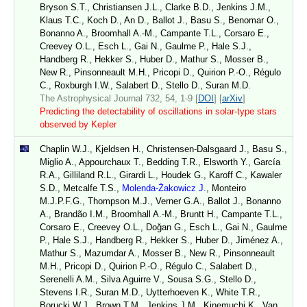
Bryson S.T., Christiansen J.L., Clarke B.D., Jenkins J.M.,
Klaus T.C., Koch D., An D., Ballot J., Basu S., Benomar O.,
Bonanno A., Broomhall A.-M., Campante T.L., Corsaro E.,
Creevey O.L., Esch L., Gai N., Gaulme P., Hale S.J.,
Handberg R., Hekker S., Huber D., Mathur S., Mosser B.,
New R., Pinsonneault M.H., Pricopi D., Quirion P.-O., Régulo
C., Roxburgh I.W., Salabert D., Stello D., Suran M.D.
The Astrophysical Journal 732, 54, 1-9 [
DOI
] [
arXiv
]
Predicting the detectability of oscillations in solar-type stars
observed by Kepler
Chaplin W.J., Kjeldsen H., Christensen-Dalsgaard J., Basu S.,
Miglio A., Appourchaux T., Bedding T.R., Elsworth Y., García
R.A., Gilliland R.L., Girardi L., Houdek G., Karoff C., Kawaler
S.D., Metcalfe T.S.,
Molenda-Żakowicz J.
, Monteiro
M.J.P.F.G., Thompson M.J., Verner G.A., Ballot J., Bonanno
A., Brandão I.M., Broomhall A.-M., Bruntt H., Campante T.L.,
Corsaro E., Creevey O.L., Doǧan G., Esch L., Gai N., Gaulme
P., Hale S.J., Handberg R., Hekker S., Huber D., Jiménez A.,
Mathur S., Mazumdar A., Mosser B., New R., Pinsonneault
M.H., Pricopi D., Quirion P.-O., Régulo C., Salabert D.,
Serenelli A.M., Silva Aguirre V., Sousa S.G., Stello D.,
Stevens I.R., Suran M.D., Uytterhoeven K., White T.R.,
Borucki W.J., Brown T.M., Jenkins J.M., Kinemuchi K., Van