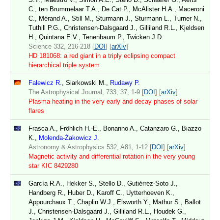
C., ten Brummelaar T.A., De Cat P., McAlister H.A., Maceroni
C., Mérand A., Still M., Sturmann J., Sturmann L., Turner N.,
Tuthill P.G., Christensen-Dalsgaard J., Gilliland R.L., Kjeldsen
H., Quintana E.V., Tenenbaum P., Twicken J.D.
Science 332, 216-218 [
DOI
] [
arXiv
]
HD 181068: a red giant in a triply eclipsing compact
hierarchical triple system
Falewicz R.
, Siarkowski M.,
Rudawy P.
The Astrophysical Journal, 733, 37, 1-9 [
DOI
] [
arXiv
]
Plasma heating in the very early and decay phases of solar
flares
Frasca A., Fröhlich H.-E., Bonanno A., Catanzaro G., Biazzo
K.,
Molenda-Żakowicz J.
Astronomy & Astrophysics 532, A81, 1-12 [
DOI
] [
arXiv
]
Magnetic activity and differential rotation in the very young
star KIC 8429280
García R.A., Hekker S., Stello D., Gutiérrez-Soto J.,
Handberg R., Huber D., Karoff C., Uytterhoeven K.,
Appourchaux T., Chaplin W.J., Elsworth Y., Mathur S., Ballot
J., Christensen-Dalsgaard J., Gilliland R.L., Houdek G.,