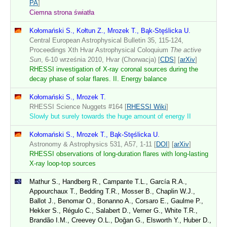
PA
]
Ciemna strona światła
Kołomański S., Kołtun Z., Mrozek T., Bąk-Stęślicka U.
Central European Astrophysical Bulletin 35, 115-124,
Proceedings Xth Hvar Astrophysical Coloquium
The active
Sun
, 6-10 września 2010, Hvar (Chorwacja) [
CDS
] [
arXiv
]
RHESSI investigation of X-ray coronal sources during the
decay phase of solar flares. II. Energy balance
Kołomański S., Mrozek T.
RHESSI Science Nuggets #164 [
RHESSI Wiki
]
Slowly but surely towards the huge amount of energy II
Kołomański S., Mrozek T., Bąk-Stęślicka U.
Astronomy & Astrophysics 531, A57, 1-11 [
DOI
] [
arXiv
]
RHESSI observations of long-duration flares with long-lasting
X-ray loop-top sources
Mathur S., Handberg R., Campante T.L., García R.A.,
Appourchaux T., Bedding T.R., Mosser B., Chaplin W.J.,
Ballot J., Benomar O., Bonanno A., Corsaro E., Gaulme P.,
Hekker S., Régulo C., Salabert D., Verner G., White T.R.,
Brandão I.M., Creevey O.L., Doǧan G., Elsworth Y., Huber D.,