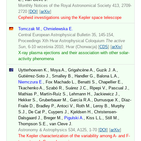
Monthly Notices of the Royal Astronomical Society 413, 2709-
2720 [
DOI
] [
arXiv
]
Cepheid investigations using the Kepler space telescope
Tomczak M., Chmielewska E.
Central European Astrophysical Bulletin 35, 145-154,
Proceedings Xth Hvar Astrophysical Coloquium
The active
Sun
, 6-10 września 2010, Hvar (Chorwacja) [
CDS
] [
arXiv
]
X-ray plasma ejections and their association with other solar-
activity phenomena
Uytterhoeven K., Moya A., Grigahcène A., Guzik J. A.,
Gutiérrez-Soto J., Smalley B., Handler G., Balona L.A.,
Niemczura E.
, Fox Machado L., Benatti S., Chapellier E.,
Tkachenko A., Szabó R., Suárez J.C., Ripepi V., Pascual J.,
Mathias P., Martín-Ruíz S., Lehmann H., Jackiewicz J.,
Hekker S., Gruberbauer M., García R.A., Dumusque X., Díaz-
Fraile D., Bradley P., Antoci V., Roth M., Leroy B., Murphy
S.J., De Cat P., Cuypers J., Kjeldsen H., Christensen-
Dalsgaard J., Breger M.,
Pigulski A.
, Kiss L.L., Still M.,
Thompson S.E., van Cleve J.
Astronomy & Astrophysics 534, A125, 1-70 [
DOI
] [
arXiv
]
The Kepler characterization of the variability among A- and F-