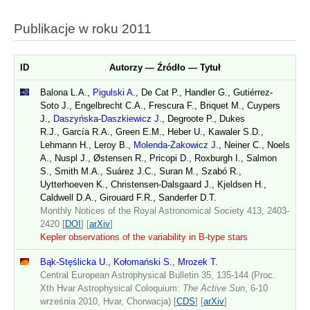
Publikacje w roku 2011
ID
Autorzy — Źródło — Tytuł
Balona L.A.,
Pigulski A.
, De Cat P., Handler G., Gutiérrez-
Soto J., Engelbrecht C.A., Frescura F., Briquet M., Cuypers
J.,
Daszyńska-Daszkiewicz J.
, Degroote P., Dukes
R.J., García R.A., Green E.M., Heber U., Kawaler S.D.,
Lehmann H., Leroy B.,
Molenda-Żakowicz J.
, Neiner C., Noels
A., Nuspl J., Østensen R., Pricopi D., Roxburgh I., Salmon
S., Smith M.A., Suárez J.C., Suran M., Szabó R.,
Uytterhoeven K., Christensen-Dalsgaard J., Kjeldsen H.,
Caldwell D.A., Girouard F.R., Sanderfer D.T.
Monthly Notices of the Royal Astronomical Society 413, 2403-
2420 [
DOI
] [
arXiv
]
Kepler observations of the variability in B-type stars
Bąk-Stęślicka U., Kołomański S., Mrozek T.
Central European Astrophysical Bulletin 35, 135-144 (Proc.
Xth Hvar Astrophysical Coloquium:
The Active Sun
, 6-10
września 2010, Hvar, Chorwacja) [
CDS
] [
arXiv
]