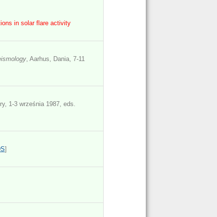
ons in solar flare activity
eismology
, Aarhus, Dania, 7-11
ry, 1-3 września 1987, eds.
DS
]