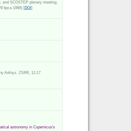
 and SCOSTEP plenary meeting,
9 lipca 1988) [
DOI
]
ny Arkhyz, ZSRR, 12-17
tical astronomy in Copernicus's