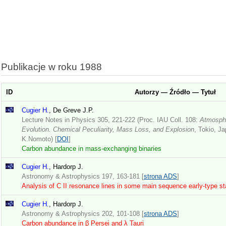
Publikacje w roku 1988
ID
Autorzy — Źródło — Tytuł
Cugier H.
, De Greve J.P.
Lecture Notes in Physics 305, 221-222 (Proc. IAU Coll. 108:
Atmosphe
Evolution. Chemical Peculiarity, Mass Loss, and Explosion
, Tokio, J
K.Nomoto) [
DOI
]
Carbon abundance in mass-exchanging binaries
Cugier H.
, Hardorp J.
Astronomy & Astrophysics 197, 163-181 [
strona ADS
]
Analysis of C II resonance lines in some main sequence early-type st
Cugier H.
, Hardorp J.
Astronomy & Astrophysics 202, 101-108 [
strona ADS
]
Carbon abundance in β Persei and λ Tauri