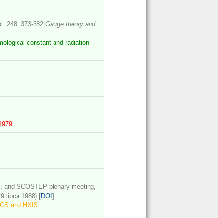
ol. 248, 373-382
Gauge theory and
ological constant and radiation
s
 1979
 and SCOSTEP plenary meeting,
9 lipca 1988) [
DOI
]
 BCS and HXIS