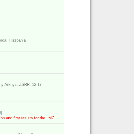
orca, Hiszpania
ny Arkhyz, ZSRR, 12-17
I
]
on and first results for the LMC