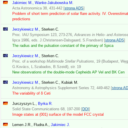
Jakimiec M., Wanke-Jakubowska M.
Acta Astronomica 38, 431-442 [
strona ADS
]
Problem of short term prediction of solar flare activity. IV. Overestimati
predictions
Jerzykiewicz M.
, Sterken C.
Proc. IAU Symposium 123, 273-276,
Advances in Helio- and Asteros
lipca 1986, eds. J.Christensen-Dalsgaard, S.Frandsen) [
strona ADS
]
The radius and the pulsation constant of the primary of Spica
Jerzykiewicz M.
, Sterken C.
Proc. of a workshop
Multimode Stellar Pulsations
, 19 (Budapest, Węg
G.Kovács, L.Szabados, B.Szeidl), str. 19
New observations of the double-mode Cepheids AP Vel and BK Cen
Jerzykiewicz M.
, Sterken C., Kubiak M.
Astronomy & Astrophysics Supplement Series 72, 449-462 [
strona A
The variability of δ Ceti
Jurczyszyn L.,
Byrka R.
Solid State Communications 68, 197-200 [
DOI
]
Image states at (001) surface of the model FCC crystal
Lemen J.R., Fludra A.,
Jakimiec J.