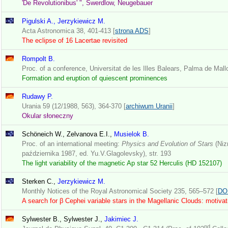
'De Revolutionibus' ", Swerdlow, Neugebauer
Pigulski A., Jerzykiewicz M.
Acta Astronomica 38, 401-413 [
strona ADS
]
The eclipse of 16 Lacertae revisited
Rompolt B.
Proc. of a conference, Universitat de les Illes Balears, Palma de Mall
Formation and eruption of quiescent prominences
Rudawy P.
Urania 59 (12/1988, 563), 364-370 [
archiwum Uranii
]
Okular słoneczny
Schöneich W., Zelvanova E.I.,
Musielok B.
Proc. of an international meeting:
Physics and Evolution of Stars
(Niz
października 1987, ed. Yu.V.Glagolevsky), str. 193
The light variability of the magnetic Ap star 52 Herculis (HD 152107)
Sterken C.,
Jerzykiewicz M.
Monthly Notices of the Royal Astronomical Society 235, 565–572 [
DO
A search for β Cephei variable stars in the Magellanic Clouds: motivati
Sylwester B., Sylwester J.,
Jakimiec J.
nd