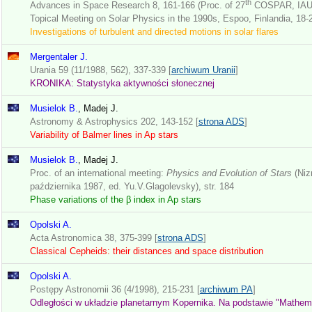
th
Advances in Space Research 8, 161-166 (Proc. of 27
COSPAR, IAU,
Topical Meeting on Solar Physics in the 1990s, Espoo, Finlandia, 18-2
Investigations of turbulent and directed motions in solar flares
Mergentaler J.
Urania 59 (11/1988, 562), 337-339 [
archiwum Uranii
]
KRONIKA: Statystyka aktywności słonecznej
Musielok B.
, Madej J.
Astronomy & Astrophysics 202, 143-152 [
strona ADS
]
Variability of Balmer lines in Ap stars
Musielok B.
, Madej J.
Proc. of an international meeting:
Physics and Evolution of Stars
(Niz
października 1987, ed. Yu.V.Glagolevsky), str. 184
Phase variations of the β index in Ap stars
Opolski A.
Acta Astronomica 38, 375-399 [
strona ADS
]
Classical Cepheids: their distances and space distribution
Opolski A.
Postępy Astronomii 36 (4/1998), 215-231 [
archiwum PA
]
Odległości w układzie planetarnym Kopernika. Na podstawie "Mathema