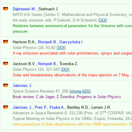
Dąbrowski M.
, Stelmach J.
NATO ASI Series (Series C: Mathematical and Physical Sciences), v
the early universe
, eds. P.Galeotti, D.N.Schramm [
DOI
]
Relations between astronomical parameters for the Universe with cosm
pressure
Harrison R.A.,
Rompolt B., Garczyńska I.
Solar Physics 116, 61-82 [
DOI
]
X-ray emission associated with solar prominences, sprays and surge
Jackson B.V.,
Rompolt B.
, Švestka Z.
Solar Physics 115, 327-343 [
DOI
]
Solar and interplanetary observations of the mass ejection on 7 May,
Jakimiec J.
Space Science Reviews 47, 208 [
strona ADS
]
Book review: C.de Jager, Z.Švestka:
Progress in Solar Physics
Jakimiec J., Preś P., Fludra A.
, Bentley R.D., Lemen J.R.
th
Advances in Space Research 8, 231-239 (Proc. of 27
COSPAR, IAU,
Topical Meeting on Solar Physics in the 1990s, Espoo, Finlandia, 18-2
Intercomparison of flare observations with two SMM spectrometers: