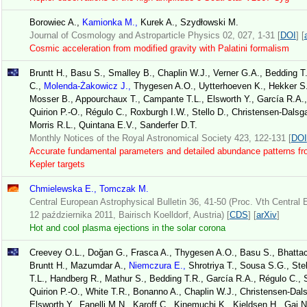
Borowiec A.,
Kamionka M.,
Kurek A., Szydłowski M.
Journal of Cosmology and Astroparticle Physics 02, 027, 1-31 [
DOI
] [
Cosmic acceleration from modified gravity with Palatini formalism
Bruntt H., Basu S., Smalley B., Chaplin W.J., Verner G.A., Bedding T
C.,
Molenda-Żakowicz J.,
Thygesen A.O., Uytterhoeven K., Hekker S.,
Mosser B., Appourchaux T., Campante T.L., Elsworth Y., García R.A.,
Quirion P.-O., Régulo C., Roxburgh I.W., Stello D., Christensen-Dalsg
Morris R.L., Quintana E.V., Sanderfer D.T.
Monthly Notices of the Royal Astronomical Society 423, 122-131 [
DOI
Accurate fundamental parameters and detailed abundance patterns fr
Kepler targets
Chmielewska E., Tomczak M.
Central European Astrophysical Bulletin 36, 41-50 (Proc. Vth Central
12 października 2011, Bairisch Koelldorf, Austria) [
CDS
] [
arXiv
]
Hot and cool plasma ejections in the solar corona
Creevey O.L., Doğan G., Frasca A., Thygesen A.O., Basu S., Bhattac
Bruntt H., Mazumdar A.,
Niemczura E.,
Shrotriya T., Sousa S.G., St
T.L., Handberg R., Mathur S., Bedding T.R., Garcí­a R.A., Régulo C., 
Quirion P.-O., White T.R., Bonanno A., Chaplin W.J., Christensen-Dals
Elsworth Y., Fanelli M.N., Karoff C., Kinemuchi K., Kjeldsen H., Gai 