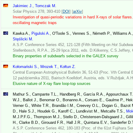
Jakimiec J., Tomczak M.
Solar Physics 278, 393-410 [
DOI
] [
arXiv
]
Investigation of quasi-periodic variations in hard X-rays of solar flares.
oscillating magnetic traps
Kawka A.,
Pigulski A.
, O'Toole S., Vennes S., Németh P., Williams A.,
Stęślicki M.
A.S.P. Conference Series 452, 121-128 (Fifth Meeting on
Hot Subdwar
Stellenbosch, R.P.A., 25-29 lipca 2011, eds. D.Kilkenny, C.S.Jeffery, 
Binary properties of subdwarfs selected in the GALEX survey
Kołomański S., Mrozek T., Kołtun Z.
Central European Astrophysical Bulletin 36, 51-63 (Proc. Vth Central
12 października 2011, Bairisch Koelldorf, Austria, eds. V.Ruždjak, A.
Elusive nature of X-ray flare loop-top sources
Mathur S., Campante T.L., Handberg R., Garcí­a R.A., Appourchaux T.
W.J., Ballot J., Benomar O., Bonanno A., Corsaro E., Gaulme P., Hekk
Verner G., White T.R., Brandão I.M., Creevey O.L., Dogan G., Bazot 
D., Hale S.J., Houdek G., Karoff C., Lundkvist M., Metcalfe T.S.,
Mol
M.J.P.F.G., Thompson M.J., Stello D., Christensen-Dalsgaard J., Gilli
H., Clarke B.D., Girouard F.R., Hall J.R., Quintana E.V., Sanderfer D.
A.S.P. Conference Series 462, 180-183 (Proc. of the 61st Fujihara Se