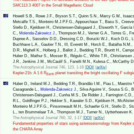
SMC113.3 4007 in the Small Magellanic Cloud
Howell S.B., Rowe J.F., Bryson S.T., Quinn S.N., Marcy G.W., Isaacso
Metcalfe T.S., Monteiro M.J.P.F.G., Appourchaux T., Basu S., Creevey 
Stello D., Kjeldsen H., Christensen-Dalsgaard J., Elsworth Y., García
C.,
Molenda-Żakowicz J.
, Thompson M.J., Verner G.A., Torres G., Fr
Dupree A., Sasselov D.D., Dressing C.D., Borucki W.J., Koch D.G., L
Buchhave L.A., Gautier T.N., III, Everett M., Horch E., Batalha N.M.
D.R., Mighell K., Holberg J., Ballot J., Bedding T.R., Bruntt H., Camp
Huber D., Mathur S., Mosser B., Régulo C., White T.R., Christiansen 
J.R., Jenkins J.M., McCaulif S., Fanelli M.N., Kulesa C., McCarthy D
The Astrophysical Journal 746, 123, 1-18 [
DOI
] [
arXiv
]
Kepler-21b: A 1.6 R
planet transiting the bright oscillating F subg
Earth
Huber D., Ireland M.J., Bedding T.R., Brandão I.M., Piau L., Maestro V
Casagrande L.,
Molenda-Żakowicz J.
, Silva Aguirre V., Sousa S.G., B
Christensen-Dalsgaard J., Cunha M.S., De Ridder J., Farrington C.D., 
R.L., Goldfinger P.J., Hekker S., Kawaler S.D., Kjeldsen H., McAlister
Monteiro M.J.P.F.G., Pinsonneault M.H., Schaefer G.H., Stello D., 
L., ten Brummelaar T.A., Thompson M.J., Turner N., Uytterhoeven K.
The Astrophysical Journal 760, 32, 1-17 [
DOI
] [
arXiv
]
Fundamental properties of stars using asteroseismology from Kepler
the CHARA Array