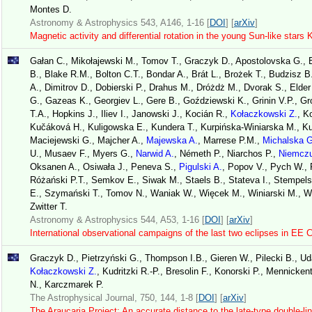
Montes D.
Astronomy & Astrophysics 543, A146, 1-16 [
DOI
] [
arXiv
]
Magnetic activity and differential rotation in the young Sun-like sta
Gałan C., Mikołajewski M., Tomov T., Graczyk D., Apostolovska G., Bar
B., Blake R.M., Bolton C.T., Bondar A., Brát L., Brożek T., Budzisz B
A., Dimitrov D., Dobierski P., Drahus M., Dróżdż M., Dvorak S., Elder
G., Gazeas K., Georgiev L., Gere B., Goździewski K., Grinin V.P., G
T.A., Hopkins J., Iliev I., Janowski J., Kocián R.,
Kołaczkowski Z.
, K
Kučáková H., Kuligowska E., Kundera T., Kurpińska-Winiarska M., Kuź
Maciejewski G., Majcher A.,
Majewska A.
, Marrese P.M.,
Michalska G
U., Musaev F., Myers G.,
Narwid A.
, Németh P., Niarchos P.,
Niemczu
Oksanen A., Osiwała J., Peneva S.,
Pigulski A.
, Popov V., Pych W.,
Różański P.T., Semkov E., Siwak M., Staels B., Stateva I., Stempel
E., Szymański T., Tomov N., Waniak W., Więcek M., Winiarski M., Wy
Zwitter T.
Astronomy & Astrophysics 544, A53, 1-16 [
DOI
] [
arXiv
]
International observational campaigns of the last two eclipses in EE
Graczyk D., Pietrzyński G., Thompson I.B., Gieren W., Pilecki B., Uda
Kołaczkowski Z.
, Kudritzki R.-P., Bresolin F., Konorski P., Mennickent
N., Karczmarek P.
The Astrophysical Journal, 750, 144, 1-8 [
DOI
] [
arXiv
]
The Araucaria Project: An accurate distance to the late-type double-l