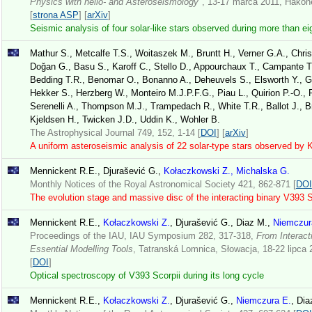
Physics with helio- and Asteroseismology
", 13-17 marca 2011, Hakone
[
strona ASP
] [
arXiv
]
Seismic analysis of four solar-like stars observed during more than e
Mathur S., Metcalfe T.S., Woitaszek M., Bruntt H., Verner G.A., Chri
Doğan G., Basu S., Karoff C., Stello D., Appourchaux T., Campante T.
Bedding T.R., Benomar O., Bonanno A., Deheuvels S., Elsworth Y., G
Hekker S., Herzberg W., Monteiro M.J.P.F.G., Piau L., Quirion P.-O., 
Serenelli A., Thompson M.J., Trampedach R., White T.R., Ballot J., 
Kjeldsen H., Twicken J.D., Uddin K., Wohler B.
The Astrophysical Journal 749, 152, 1-14 [
DOI
] [
arXiv
]
A uniform asteroseismic analysis of 22 solar-type stars observed by 
Mennickent R.E., Djurašević G.,
Kołaczkowski Z., Michalska G.
Monthly Notices of the Royal Astronomical Society 421, 862-871 [
DOI
The evolution stage and massive disc of the interacting binary V393 S
Mennickent R.E.,
Kołaczkowski Z.
, Djurašević G., Diaz M.,
Niemczur
Proceedings of the IAU, IAU Symposium 282, 317-318,
From Interact
Essential Modelling Tools
, Tatranská Lomnica, Słowacja, 18-22 lipca
[
DOI
]
Optical spectroscopy of V393 Scorpii during its long cycle
Mennickent R.E.,
Kołaczkowski Z.
, Djurašević G.,
Niemczura E.
, Dia