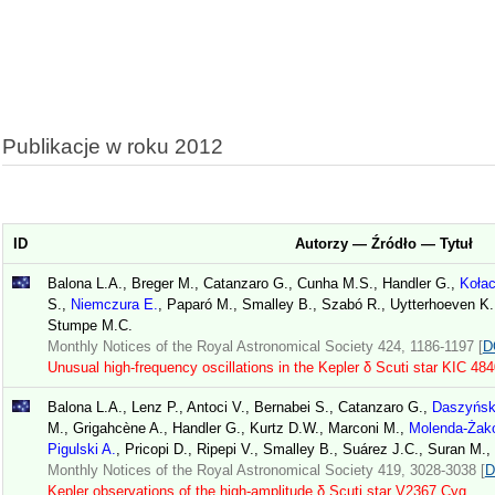
Publikacje w roku 2012
ID
Autorzy — Źródło — Tytuł
Balona L.A., Breger M., Catanzaro G., Cunha M.S., Handler G.,
Kołac
S.,
Niemczura E.
, Paparó M., Smalley B., Szabó R., Uytterhoeven K.,
Stumpe M.C.
Monthly Notices of the Royal Astronomical Society 424, 1186-1197 [
D
Unusual high-frequency oscillations in the Kepler δ Scuti star KIC 48
Balona L.A., Lenz P., Antoci V., Bernabei S., Catanzaro G.,
Daszyńsk
M., Grigahcène A., Handler G., Kurtz D.W., Marconi M.,
Molenda-Żako
Pigulski A.
, Pricopi D., Ripepi V., Smalley B., Suárez J.C., Suran M.,
Monthly Notices of the Royal Astronomical Society 419, 3028-3038 [
D
Kepler observations of the high-amplitude δ Scuti star V2367 Cyg