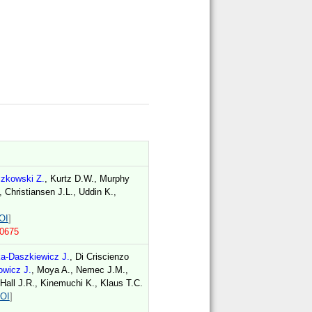
zkowski Z.
, Kurtz D.W., Murphy
 Christiansen J.L., Uddin K.,
OI
]
40675
a-Daszkiewicz J.
, Di Criscienzo
wicz J.
, Moya A., Nemec J.M.,
 Hall J.R., Kinemuchi K., Klaus T.C.
OI
]