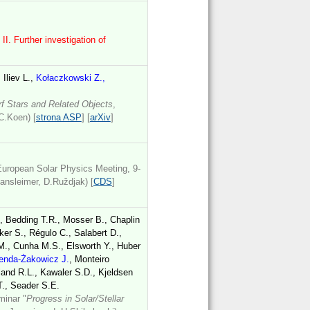
 II. Further investigation of
 Iliev L.,
Kołaczkowski Z.,
f Stars and Related Objects
,
C.Koen) [
strona ASP
] [
arXiv
]
 European Solar Physics Meeting, 9-
Hansleimer, D.Ruždjak) [
CDS
]
, Bedding T.R., Mosser B., Chaplin
er S., Régulo C., Salabert D.,
M., Cunha M.S., Elsworth Y., Huber
enda-Żakowicz J.
, Monteiro
land R.L., Kawaler S.D., Kjeldsen
T., Seader S.E.
minar "
Progress in Solar/Stellar