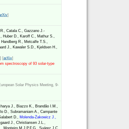
arXiv
]
.R., Catala C., Gazzano J.-
 Huber D., Karoff C., Mathur S.,
 Handberg R., Metcalfe T.S.,
aard J., Kawaler S.D., Kjeldsen H.,
] [
arXiv
]
om spectroscopy of 93 solar-type
 European Solar Physics Meeting, 9-
harya J., Biazzo K., Brandão I.M.,
ello D., Subramaniam A., Campante
Salabert D.,
Molenda-Żakowicz J.,
gaard J., Christiansen J.L.,
N., Monteiro M.J.P.F.G., Suárez J.C.