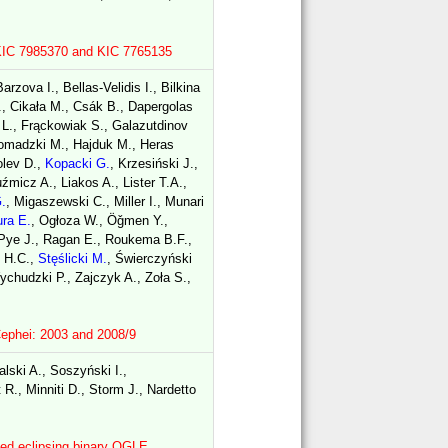
rs KIC 7985370 and KIC 7765135
zova I., Bellas-Velidis I., Bilkina
., Cikała M., Csák B., Dapergolas
 L., Frąckowiak S., Galazutdinov
romadzki M., Hajduk M., Heras
olev D.,
Kopacki G.
, Krzesiński J.,
micz A., Liakos A., Lister T.A.,
.
, Migaszewski C., Miller I., Munari
ra E.
, Ogłoza W., Öǧmen Y.,
 Pye J., Ragan E., Roukema B.F.,
s H.C.,
Stęślicki M.
, Świerczyński
chudzki P., Zajczyk A., Zoła S.,
 Cephei: 2003 and 2008/9
lski A., Soszyński I.,
 R., Minniti D., Storm J., Nardetto
ined eclipsing binary OGLE