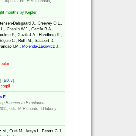
, Japonia, ed. H.Shibahashi)
ight months by Kepler
stensen-Dalsgaard J., Creevey O.L.,
L., Chaplin W.J., García R.A.,
aulme P., Guzik J.A., Handberg R.,
Régulo C., Roth M., Salabert D.,
Brandão I.M.,
Molenda-Żakowicz J.
,
Kepler
] [
arXiv
]
corpii
a E.
ing Binaries to Exoplanets:
 2011, eds. M.Richards, I.Hubeny
z M., Curé M., Araya I., Peters G.J.