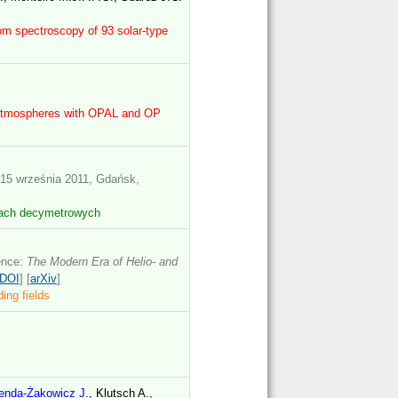
om spectroscopy of 93 solar-type
l atmospheres with OPAL and OP
15 września 2011, Gdańsk,
lach decymetrowych
ence:
The Modern Era of Helio- and
DOI
] [
arXiv
]
ing fields
enda-Żakowicz J.
, Klutsch A.,