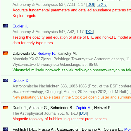
Astronomy & Astrophysics 537, A111, 1-17 [
DOI
] [
arXiv
]
Accurate fundamental parameters and detailed abundance patterns fr
Kepler targets
Cugier H.
Astronomy & Astrophysics 547, A42, 1-17 [
DOI
]
Testing the opacity and equation of state of LTE and non-LTE mode
data for early-type stars
Dąbrowski B.,
Rudawy P.
, Karlický M.
Materiały XXXV Zjazdu Polskiego Towarzystwa Astronomicznego, 11-
Wydawnictwo Uniwersytetu Gdańskiego, str. 85-88
Własności milisekundowych szpilek radiowych obserwowanych na fa
Drobek D.
Astronomische Nachrichten 333, 1083-1085 (Proc. of the ESF confer
Asteroseismology
, Obergurgl, Austria, 20-25 maja 2012, ed. M.Roth) [
New pulsating variable stars in the Stock 14 open cluster and surround
Dudík J., Aulanier G., Schmieder B.,
Zapiór M.
, Heinzel P.
The Astrophysical Journal 761, 9, 1-13 [
DOI
]
Magnetic topology of bubbles in quiescent prominences
Fröhlich H.-E., Frasca A., Catanzaro G., Bonanno A., Corsaro E.,
Mol