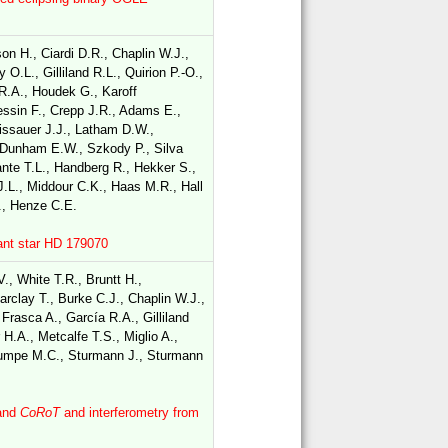
n H., Ciardi D.R., Chaplin W.J.,
O.L., Gilliland R.L., Quirion P.-O.,
 R.A., Houdek G., Karoff
essin F., Crepp J.R., Adams E.,
issauer J.J., Latham D.W.,
, Dunham E.W., Szkody P., Silva
ante T.L., Handberg R., Hekker S.,
J.L., Middour C.K., Haas M.R., Hall
., Henze C.E.
iant star HD 179070
., White T.R., Bruntt H.,
arclay T., Burke C.J., Chaplin W.J.,
Frasca A., García R.A., Gilliland
 H.A., Metcalfe T.S., Miglio A.,
Stumpe M.C., Sturmann J., Sturmann
 and
CoRoT
and interferometry from