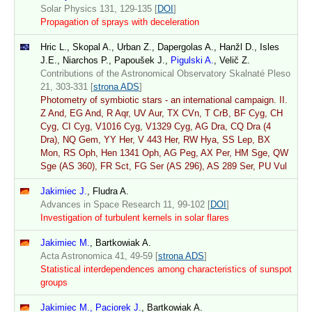
Solar Physics 131, 129-135 [
DOI
]
Propagation of sprays with deceleration
Hric L., Skopal A., Urban Z., Dapergolas A., Hanžl D., Isles
J.E., Niarchos P., Papoušek J.,
Pigulski A.
, Velič Z.
Contributions of the Astronomical Observatory Skalnaté Pleso
21, 303-331 [
strona ADS
]
Photometry of symbiotic stars - an international campaign. II.
Z And, EG And, R Aqr, UV Aur, TX CVn, T CrB, BF Cyg, CH
Cyg, CI Cyg, V1016 Cyg, V1329 Cyg, AG Dra, CQ Dra (4
Dra), NQ Gem, YY Her, V 443 Her, RW Hya, SS Lep, BX
Mon, RS Oph, Hen 1341 Oph, AG Peg, AX Per, HM Sge, QW
Sge (AS 360), FR Sct, FG Ser (AS 296), AS 289 Ser, PU Vul
Jakimiec J.
, Fludra A.
Advances in Space Research 11, 99-102 [
DOI
]
Investigation of turbulent kernels in solar flares
Jakimiec M.
, Bartkowiak A.
Acta Astronomica 41, 49-59 [
strona ADS
]
Statistical interdependences among characteristics of sunspot
groups
Jakimiec M., Paciorek J.
, Bartkowiak A.