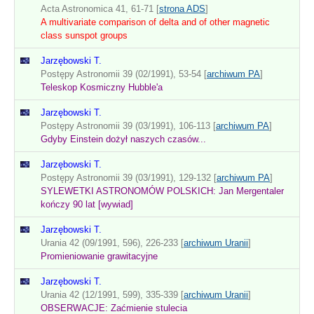
Acta Astronomica 41, 61-71 [
strona ADS
]
A multivariate comparison of delta and of other magnetic
class sunspot groups
Jarzębowski T.
Postępy Astronomii 39 (02/1991), 53-54 [
archiwum PA
]
Teleskop Kosmiczny Hubble'a
Jarzębowski T.
Postępy Astronomii 39 (03/1991), 106-113 [
archiwum PA
]
Gdyby Einstein dożył naszych czasów...
Jarzębowski T.
Postępy Astronomii 39 (03/1991), 129-132 [
archiwum PA
]
SYLEWETKI ASTRONOMÓW POLSKICH: Jan Mergentaler
kończy 90 lat [wywiad]
Jarzębowski T.
Urania 42 (09/1991, 596), 226-233 [
archiwum Uranii
]
Promieniowanie grawitacyjne
Jarzębowski T.
Urania 42 (12/1991, 599), 335-339 [
archiwum Uranii
]
OBSERWACJE: Zaćmienie stulecia