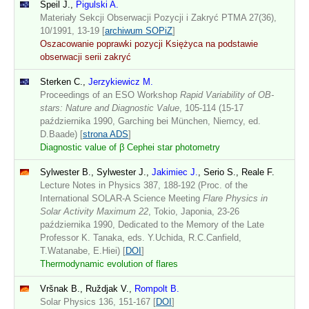
Speil J.,
Pigulski A.
Materiały Sekcji Obserwacji Pozycji i Zakryć PTMA 27(36),
10/1991, 13-19 [
archiwum SOPiZ
]
Oszacowanie poprawki pozycji Księżyca na podstawie
obserwacji serii zakryć
Sterken C.,
Jerzykiewicz M.
Proceedings of an ESO Workshop
Rapid Variability of OB-
stars: Nature and Diagnostic Value
, 105-114 (15-17
października 1990, Garching bei München, Niemcy, ed.
D.Baade) [
strona ADS
]
Diagnostic value of β Cephei star photometry
Sylwester B., Sylwester J.,
Jakimiec J.
, Serio S., Reale F.
Lecture Notes in Physics 387, 188-192 (Proc. of the
International SOLAR-A Science Meeting
Flare Physics in
Solar Activity Maximum 22
, Tokio, Japonia, 23-26
października 1990, Dedicated to the Memory of the Late
Professor K. Tanaka, eds. Y.Uchida, R.C.Canfield,
T.Watanabe, E.Hiei) [
DOI
]
Thermodynamic evolution of flares
Vršnak B., Ruždjak V.,
Rompolt B.
Solar Physics 136, 151-167 [
DOI
]