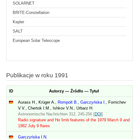
SOLARNET
BRITE-Constellation
Kepler
SALT
European Solar Telescope
Publikacje w roku 1991
ID
Autorzy — Źródło — Tytuł
Aurass H., Krüger A.,
Rompolt B., Garczyńska I.
, Fomichev
V.V., Chertok I.M., Ishkov V.N., Urbarz H.
Astronomische Nachrichten 312, 245-256 [
DOI
]
Radio signature and Hα limb features of the 1979 March 9 and
1982 July 9 flares
Garczyńska I.N.