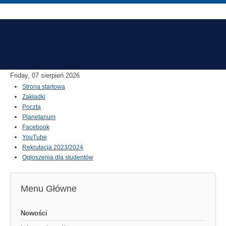
Friday, 07 sierpień 2026
Strona startowa
Zakładki
Poczta
Planetarium
Facebook
YouTube
Rekrutacja 2023/2024
Ogłoszenia dla studentów
Menu Główne
Nowości