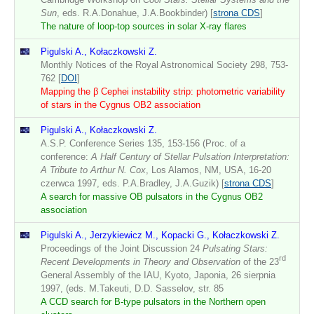
Sun
, eds. R.A.Donahue, J.A.Bookbinder) [
strona CDS
]
The nature of loop-top sources in solar X-ray flares
Pigulski A., Kołaczkowski Z.
Monthly Notices of the Royal Astronomical Society 298, 753-
762 [
DOI
]
Mapping the β Cephei instability strip: photometric variability
of stars in the Cygnus OB2 association
Pigulski A., Kołaczkowski Z.
A.S.P. Conference Series 135, 153-156 (Proc. of a
conference:
A Half Century of Stellar Pulsation Interpretation:
A Tribute to Arthur N. Cox
, Los Alamos, NM, USA, 16-20
czerwca 1997, eds. P.A.Bradley, J.A.Guzik) [
strona CDS
]
A search for massive OB pulsators in the Cygnus OB2
association
Pigulski A., Jerzykiewicz M., Kopacki G., Kołaczkowski Z.
Proceedings of the Joint Discussion 24
Pulsating Stars:
rd
Recent Developments in Theory and Observation
of the 23
General Assembly of the IAU, Kyoto, Japonia, 26 sierpnia
1997, (eds. M.Takeuti, D.D. Sasselov, str. 85
A CCD search for B-type pulsators in the Northern open