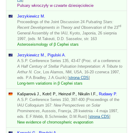
Pulsary wkroczyły w czwarte dziesięciolecie
Jerzykiewicz M.
Proceedings of the Joint Discussion 24
Pulsating Stars:
rd
Recent Developments in Theory and Observation
of the 23
General Assembly of the IAU, Kyoto, Japonia, 26 sierpnia
1997, (eds. M.Takeuti, D.D. Sasselov, str. 163
Asteroseismology of β Cephei stars
Jerzykiewicz M., Pigulski A.
A.S.P. Conference Series 135, 43-47 (Proc. of a conference:
A Half Century of Stellar Pulsation Interpretation: A Tribute to
Arthur N. Cox
, Los Alamos, NM, USA, 16-20 czerwca 1997,
eds. P.A.Bradley, J.A.Guzik) [
strona CDS
]
Long-term variations in β Cephei stars
Kašparová J., Kotrč P., Heinzel P., Nikulin I.F.,
Rudawy P.
A.S.P. Conference Series 150, 397-400 (Proceedings of the
IAU Colloquium 167:
New Perspectives on Solar
Prominences
, Aussois, Francja, 28 kwietnia - 4 maja 1997,
eds. E.F.Webb, B.Schmieder, D.M.Rust) [
strona CDS
]
New evidence of chromospheric evaporation
Kopacki G., Pigulski A.