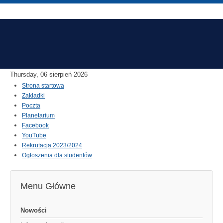
Thursday, 06 sierpień 2026
Strona startowa
Zakładki
Poczta
Planetarium
Facebook
YouTube
Rekrutacja 2023/2024
Ogłoszenia dla studentów
Menu Główne
Nowości