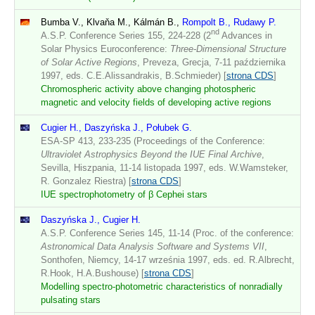
Bumba V., Klvaňa M., Kálmán B.,
Rompolt B., Rudawy P.
nd
A.S.P. Conference Series 155, 224-228 (2
Advances in
Solar Physics Euroconference:
Three-Dimensional Structure
of Solar Active Regions
, Preveza, Grecja, 7-11 października
1997, eds. C.E.Alissandrakis, B.Schmieder) [
strona CDS
]
Chromospheric activity above changing photospheric
magnetic and velocity fields of developing active regions
Cugier H., Daszyńska J., Połubek G.
ESA-SP 413, 233-235 (Proceedings of the Conference:
Ultraviolet Astrophysics Beyond the IUE Final Archive
,
Sevilla, Hiszpania, 11-14 listopada 1997, eds. W.Wamsteker,
R. Gonzalez Riestra) [
strona CDS
]
IUE spectrophotometry of β Cephei stars
Daszyńska J., Cugier H.
A.S.P. Conference Series 145, 11-14 (Proc. of the conference:
Astronomical Data Analysis Software and Systems VII
,
Sonthofen, Niemcy, 14-17 września 1997, eds. ed. R.Albrecht,
R.Hook, H.A.Bushouse) [
strona CDS
]
Modelling spectro-photometric characteristics of nonradially
pulsating stars