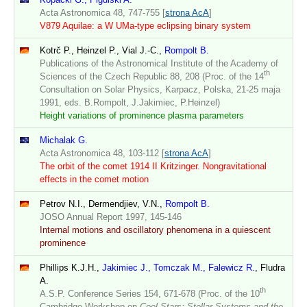
Acta Astronomica 48, 747-755 [
strona AcA
]
V879 Aquilae: a W UMa-type eclipsing binary system
Kotrč P., Heinzel P., Vial J.-C.,
Rompolt B.
Publications of the Astronomical Institute of the Academy of
th
Sciences of the Czech Republic 88, 208 (Proc. of the 14
Consultation on Solar Physics, Karpacz, Polska, 21-25 maja
1991, eds. B.Rompolt, J.Jakimiec, P.Heinzel)
Height variations of prominence plasma parameters
Michalak G.
Acta Astronomica 48, 103-112 [
strona AcA
]
The orbit of the comet 1914 II Kritzinger. Nongravitational
effects in the comet motion
Petrov N.I., Dermendjiev, V.N.,
Rompolt B.
JOSO Annual Report 1997, 145-146
Internal motions and oscillatory phenomena in a quiescent
prominence
Phillips K.J.H.,
Jakimiec J., Tomczak M., Falewicz R.
, Fludra
A.
th
A.S.P. Conference Series 154, 671-678 (Proc. of the 10
Cambridge Workshop on
Cool Stars: Stellar Systems and the