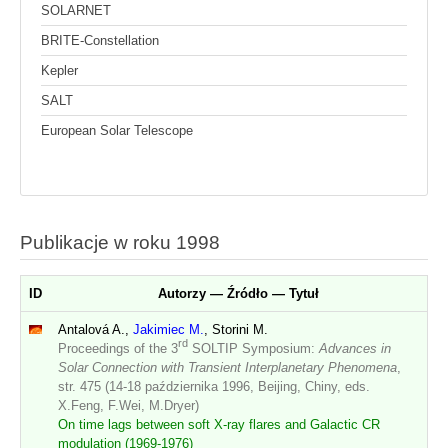
SOLARNET
BRITE-Constellation
Kepler
SALT
European Solar Telescope
Publikacje w roku 1998
ID
Autorzy — Źródło — Tytuł
Antalová A.,
Jakimiec M.
, Storini M.
rd
Proceedings of the 3
SOLTIP Symposium:
Advances in
Solar Connection with Transient Interplanetary Phenomena
,
str. 475 (14-18 października 1996, Beijing, Chiny, eds.
X.Feng, F.Wei, M.Dryer)
On time lags between soft X-ray flares and Galactic CR
modulation (1969-1976)