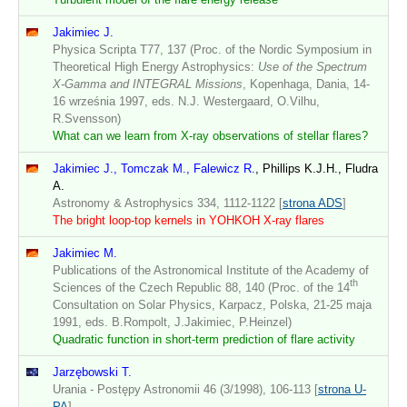
Jakimiec J.
Physica Scripta T77, 137 (Proc. of the Nordic Symposium in
Theoretical High Energy Astrophysics:
Use of the Spectrum
X-Gamma and INTEGRAL Missions
, Kopenhaga, Dania, 14-
16 września 1997, eds. N.J. Westergaard, O.Vilhu,
R.Svensson)
What can we learn from X-ray observations of stellar flares?
Jakimiec J., Tomczak M., Falewicz R.
, Phillips K.J.H., Fludra
A.
Astronomy & Astrophysics 334, 1112-1122 [
strona ADS
]
The bright loop-top kernels in YOHKOH X-ray flares
Jakimiec M.
Publications of the Astronomical Institute of the Academy of
th
Sciences of the Czech Republic 88, 140 (Proc. of the 14
Consultation on Solar Physics, Karpacz, Polska, 21-25 maja
1991, eds. B.Rompolt, J.Jakimiec, P.Heinzel)
Quadratic function in short-term prediction of flare activity
Jarzębowski T.
Urania - Postępy Astronomii 46 (3/1998), 106-113 [
strona U-
PA
]