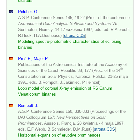
clusters
Połubek G.
A.S.P. Conference Series 145, 19-22 (Proc. of the conference:
Astronomical Data Analysis Software and Systems VII
,
Sonthofen, Niemcy, 14-17 września 1997, eds. ed. R.Albrecht,
R.Hook, H.A.Bushouse) [
strona CDS
]
Modeling spectro-photometric characteristics of eclipsing
binaries
Preś P., Majer P.
Publications of the Astronomical Institute of the Academy of
th
Sciences of the Czech Republic 88, 177 (Proc. of the 14
Consultation on Solar Physics, Karpacz, Polska, 21-25 maja
1991, eds. B.Rompolt, J.Jakimiec, P.Heinzel)
Loop model of coronal X-ray emission of RS Canum
Venaticorum binaries
Rompolt B.
A.S.P. Conference Series 150, 330-333 (Proceedings of the
IAU Colloquium 167:
New Perspectives on Solar
Prominences
, Aussois, Francja, 28 kwietnia - 4 maja 1997,
eds. E.F.Webb, B.Schmieder, D.M.Rust) [
strona CDS
]
Horizontal expansion of eruptive prominences