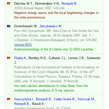
Detchev M.T., Dermendjiev V.N.,
Rompolt B.
JOSO Annual Report 1997, 143-144
Negative energy waves and the local brightening changes in
the solar prominences
Dziembowski W.,
Jerzykiewicz M.
Proc IAU Symposium 185:
New Eyes to See Inside the Sun
and Stars
(Kyoto, Japonia, 18-22 sierpnia 1997, eds. F.-
L.Deubner, J.Christensen-Dalsgaard, D.Kurtz), str. 379-382
[
strona ADS
]
Asteroseismology of the β Cephei star 12 (DD) Lacertae
Fludra A.
, Bentley R.D., Culhane J.L., Lemen J.R., Sylwester
J.
Publications of the Astronomical Institute of the Academy of
th
Sciences of the Czech Republic 88, 91 (Proc. of the 14
Consultation on Solar Physics, Karpacz, Polska, 21-25 maja
1991, eds. B.Rompolt, J.Jakimiec, P.Heinzel)
Iron and calcium abundances in solar flares from the
multitemperature analysis of X-ray spectra
Garczyńska I., Rompolt B., Cader-Sroka B., Tomczak M.,
Rompolt B.
, Raoult A.
Annales Geophysicae Suppl. 16, C1016