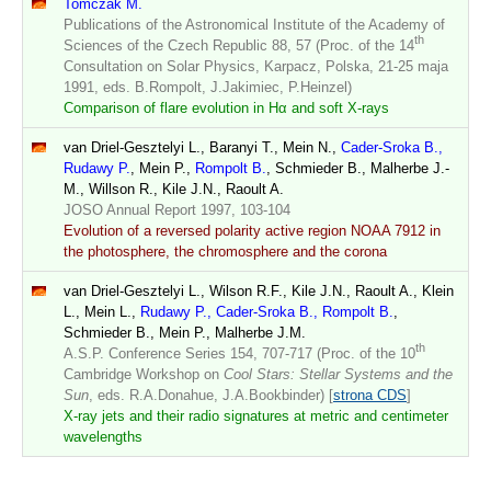
Tomczak M.
Publications of the Astronomical Institute of the Academy of
th
Sciences of the Czech Republic 88, 57 (Proc. of the 14
Consultation on Solar Physics, Karpacz, Polska, 21-25 maja
1991, eds. B.Rompolt, J.Jakimiec, P.Heinzel)
Comparison of flare evolution in Hα and soft X-rays
van Driel-Gesztelyi L., Baranyi T., Mein N.,
Cader-Sroka B.,
Rudawy P.
, Mein P.,
Rompolt B.
, Schmieder B., Malherbe J.-
M., Willson R., Kile J.N., Raoult A.
JOSO Annual Report 1997, 103-104
Evolution of a reversed polarity active region NOAA 7912 in
the photosphere, the chromosphere and the corona
van Driel-Gesztelyi L., Wilson R.F., Kile J.N., Raoult A., Klein
L., Mein L.,
Rudawy P., Cader-Sroka B., Rompolt B.
,
Schmieder B., Mein P., Malherbe J.M.
th
A.S.P. Conference Series 154, 707-717 (Proc. of the 10
Cambridge Workshop on
Cool Stars: Stellar Systems and the
Sun
, eds. R.A.Donahue, J.A.Bookbinder) [
strona CDS
]
X-ray jets and their radio signatures at metric and centimeter
wavelengths