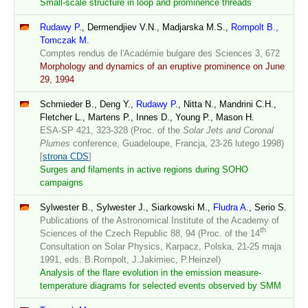
Small-scale structure in loop and prominence threads
Rudawy P.
, Dermendjiev V.N., Madjarska M.S.,
Rompolt B.,
Tomczak M.
Comptes rendus de l'Académie bulgare des Sciences 3, 672
Morphology and dynamics of an eruptive prominence on June
29, 1994
Schmieder B., Deng Y.,
Rudawy P.
, Nitta N., Mandrini C.H.,
Fletcher L., Martens P., Innes D., Young P., Mason H.
ESA-SP 421, 323-328 (Proc. of the
Solar Jets and Coronal
Plumes
conference, Guadeloupe, Francja, 23-26 lutego 1998)
[
strona CDS
]
Surges and filaments in active regions during SOHO
campaigns
Sylwester B., Sylwester J., Siarkowski M.,
Fludra A.
, Serio S.
Publications of the Astronomical Institute of the Academy of
th
Sciences of the Czech Republic 88, 94 (Proc. of the 14
Consultation on Solar Physics, Karpacz, Polska, 21-25 maja
1991, eds. B.Rompolt, J.Jakimiec, P.Heinzel)
Analysis of the flare evolution in the emission measure-
temperature diagrams for selected events observed by SMM