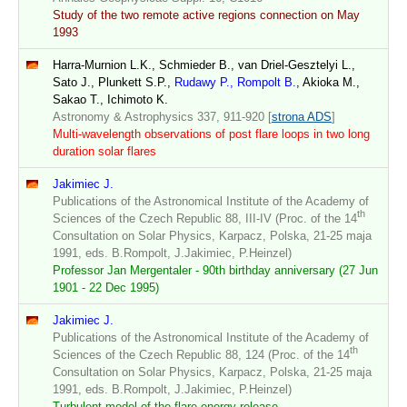
Study of the two remote active regions connection on May
1993
Harra-Murnion L.K., Schmieder B., van Driel-Gesztelyi L.,
Sato J., Plunkett S.P.,
Rudawy P., Rompolt B.
, Akioka M.,
Sakao T., Ichimoto K.
Astronomy & Astrophysics 337, 911-920 [
strona ADS
]
Multi-wavelength observations of post flare loops in two long
duration solar flares
Jakimiec J.
Publications of the Astronomical Institute of the Academy of
th
Sciences of the Czech Republic 88, III-IV (Proc. of the 14
Consultation on Solar Physics, Karpacz, Polska, 21-25 maja
1991, eds. B.Rompolt, J.Jakimiec, P.Heinzel)
Professor Jan Mergentaler - 90th birthday anniversary (27 Jun
1901 - 22 Dec 1995)
Jakimiec J.
Publications of the Astronomical Institute of the Academy of
th
Sciences of the Czech Republic 88, 124 (Proc. of the 14
Consultation on Solar Physics, Karpacz, Polska, 21-25 maja
1991, eds. B.Rompolt, J.Jakimiec, P.Heinzel)
Turbulent model of the flare energy release