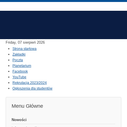
Friday, 07 sierpień 2026
Strona startowa
Zakładki
Poczta
Planetarium
Facebook
YouTube
Rekrutacja 2023/2024
Ogłoszenia dla studentów
Menu Główne
Nowości