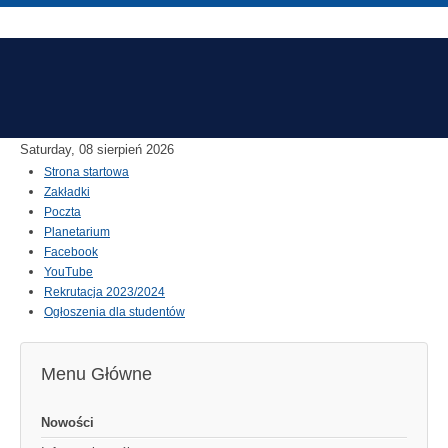
Saturday, 08 sierpień 2026
Strona startowa
Zakładki
Poczta
Planetarium
Facebook
YouTube
Rekrutacja 2023/2024
Ogłoszenia dla studentów
Menu Główne
Nowości