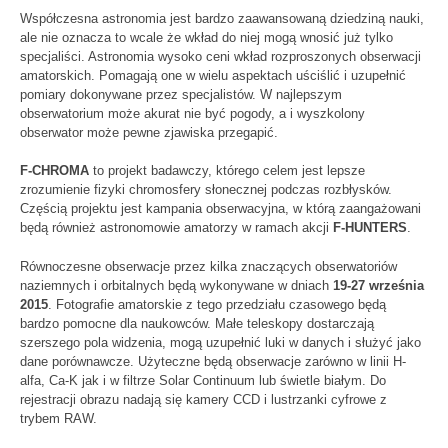
Współczesna astronomia jest bardzo zaawansowaną dziedziną nauki,
ale nie oznacza to wcale że wkład do niej mogą wnosić już tylko
specjaliści. Astronomia wysoko ceni wkład rozproszonych obserwacji
amatorskich. Pomagają one w wielu aspektach uściślić i uzupełnić
pomiary dokonywane przez specjalistów. W najlepszym
obserwatorium może akurat nie być pogody, a i wyszkolony
obserwator może pewne zjawiska przegapić.
F-CHROMA
to projekt badawczy, którego celem jest
lepsze
zrozumienie fizyki chromosfery słonecznej podczas rozbłysków.
Częścią projektu jest kampania obserwacyjna, w którą zaangażowani
będą również astronomowie amatorzy w ramach akcji
F-HUNTERS
.
Równoczesne obserwacje przez kilka znaczących obserwatoriów
naziemnych i orbitalnych będą wykonywane w dniach
19-27 września
2015
. Fotografie amatorskie z tego przedziału czasowego będą
bardzo pomocne dla naukowców. Małe teleskopy dostarczają
szerszego pola widzenia, mogą uzupełnić luki w danych i służyć jako
dane porównawcze. Użyteczne będą obserwacje zarówno w linii H-
alfa, Ca-K jak i w filtrze Solar Continuum lub świetle białym. Do
rejestracji obrazu nadają się kamery CCD i lustrzanki cyfrowe z
trybem RAW.