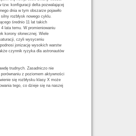
tzw. konfiguracji delta pozwalającej
pnego dnia w tym obszarze pojawiło
 silny rozbłysk nowego cyklu.
ącego średnio 11 lat takich
ię 4 lata temu. W promieniowaniu
ek korony słonecznej. Wiele
aturacji, czyli wysyceniu
podnosi jonizację wysokich warstw
akże czynnik ryzyka dla astronautów
awdę trudnych. Zasadniczo nie
 W porównaniu z poziomem aktywności
awienie się rozbłysku klasy X może
ania tego, co dzieje się na naszej