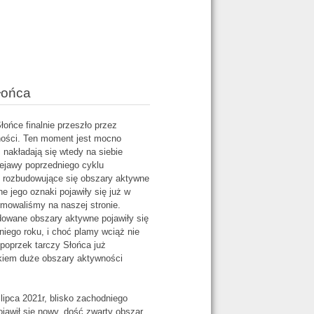
łońca
ońce finalnie przeszło przez
ości. Ten moment jest mocno
 nakładają się wtedy na siebie
ejawy poprzedniego cyklu
li rozbudowujące się obszary aktywne
 jego oznaki pojawiły się już w
rmowaliśmy na naszej stronie.
owane obszary aktywne pojawiły się
niego roku, i choć plamy wciąż nie
w poprzek tarczy Słońca już
łkiem duże obszary aktywności
lipca 2021r, blisko zachodniego
ojawił się nowy, dość zwarty obszar