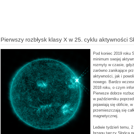
Pierwszy rozbłysk klasy X w 25. cyklu aktywności S
Pod koniec 2019 roku Sł
minimum swojej aktywn
rozmyty w czasie, gdyż
zarówno zanikające prz
aktywności, jak i powo
nowego. Bardzo wczesne
2018 roku, o czym info
Pierwsze dobrze rozbud
w październiku poprzed
pojawiają się obficie, 
przemieszczają się ca
magnetycznej.
Ledwie tydzień temu, 2 
brzegu tarczy Słońca p