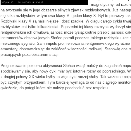
magnetyczny, od razu w 
na tworzenie się w jego obszarze silnych zjawisk rozbłyskowych. Już nastę
się kilka rozbłysków, w tym dwa klasy M i jeden klasy X. Był to pierwszy tak
Rozbłyski klasy X są najsilniejsze i dość rzadkie. W ciągu całego cyklu trwaj
rozbłysków jest tylko kilkadziesiąt. Poprzedni tej klasy rozbłysk wydarzył s
rentgenowskim ich chwilowa jasność może tysiąckrotnie przebić jasność cał
instrumentów obserwujących Słońce potrafi podczas takiego rozbłysku ulec s
mierzonego sygnału. Sam impuls promieniowania rentgenowskiego wyraźnie 
atmosfery, doprowadzając do zakłóceń w łączności radiowej. Stanowią one t
pracujących poza obszarem stacji.
Prognozowanie poziomu aktywności Słońca wciąż należy do zagadnień napr
spodziewamy się, aby nowy cykl miał być istotnie różny od poprzedniego.
z drugiej połowy XX wieku byłby to więc cykl raczej słaby. Tak wczesne poj
być czystym przypadkiem. Tym bardziej wymaga to od nas ciągłego monitorow
gwieździe, do potęgi której nie należy podchodzić bez respektu.