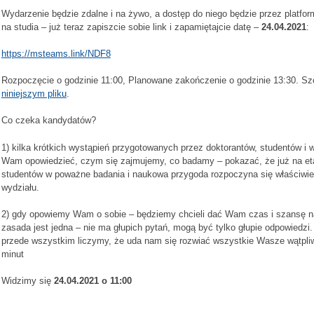
Wydarzenie będzie zdalne i na żywo, a dostęp do niego będzie przez platf
na studia – już teraz zapiszcie sobie link i zapamiętajcie datę –
24.04.2021
:
https://msteams.link/NDF8
Rozpoczęcie o godzinie 11:00, Planowane zakończenie o godzinie 13:30. Sz
niniejszym pliku
.
Co czeka kandydatów?
1) kilka krótkich wystąpień przygotowanych przez doktorantów, studentów 
Wam opowiedzieć, czym się zajmujemy, co badamy – pokazać, że już na et
studentów w poważne badania i naukowa przygoda rozpoczyna się właściwie
wydziału.
2) gdy opowiemy Wam o sobie – będziemy chcieli dać Wam czas i szansę na
zasada jest jedna – nie ma głupich pytań, mogą być tylko głupie odpowiedzi.
przede wszystkim liczymy, że uda nam się rozwiać wszystkie Wasze wątpli
minut
Widzimy się
24.04.2021 o 11:00