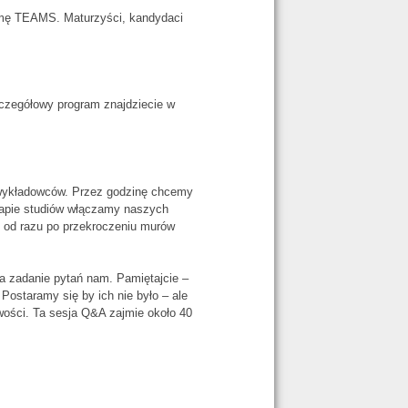
ormę TEAMS. Maturzyści, kandydaci
czegółowy program znajdziecie w
i wykładowców. Przez godzinę chcemy
apie studiów włączamy naszych
 od razu po przekroczeniu murów
 zadanie pytań nam. Pamiętajcie –
 Postaramy się by ich nie było – ale
wości. Ta sesja Q&A zajmie około 40