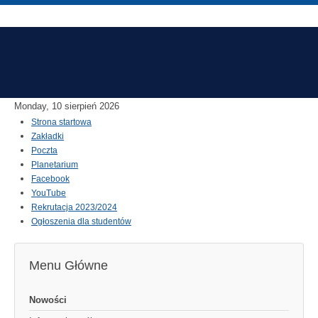
Monday, 10 sierpień 2026
Strona startowa
Zakładki
Poczta
Planetarium
Facebook
YouTube
Rekrutacja 2023/2024
Ogłoszenia dla studentów
Menu Główne
Nowości